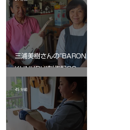
進んできた。クレモナをはじめ、フィレンツ
成に近付く。田中さ
ェ、ミッテンヴァルト、パリ、の工房を訪ね
めDavid・Sora
まわり、制作技術は小生よりもはるかに詳し
いう。
い。
三浦美樹さんの”BARON・
KUNUPU"制作記32
45 分前