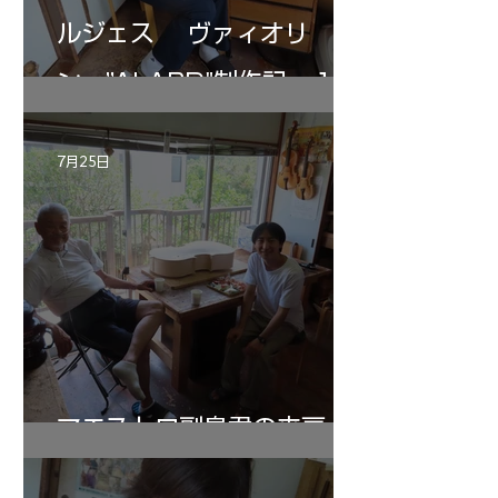
ルジェス ヴァィオリ
ン ”ALARD"制作記 １2
7月25日
マエストロ副島君の来房