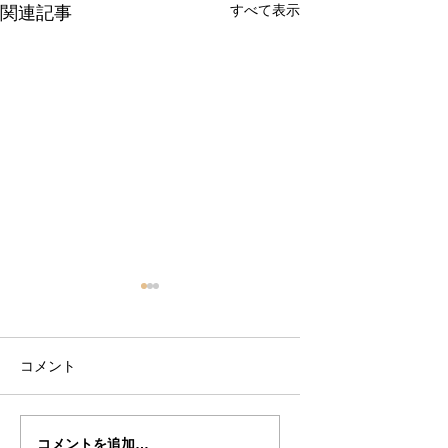
すべて表示
関連記事
コメント
田中さんのドメニコ・
小川さんのグアル
コメントを追加…