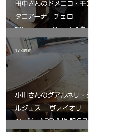
田中さんのドメニコ・モン
タニアーナ チェロ
"Sleeping・Beauty” 制作
記 31
17 時間前
小川さんのグアルネリ・デ
ルジェス ヴァイオリ
ン ”ALARD"制作記３7