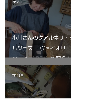
7月20日
小川さんのグアルネリ・デ
ルジェス ヴァイオリ
ン ”ALARD"制作記３4
7月19日