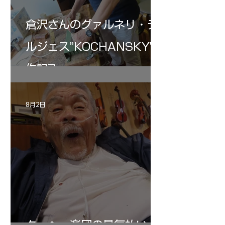
倉沢さんのグァルネリ・デ
ルジェス”KOCHANSKY"制
作記7
8月2日
ターヘー楽団の暑気払い