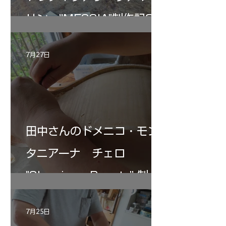
リン ”MESSIA"制作記33
7月27日
田中さんのドメニコ・モン
タニアーナ チェロ
"Sleeping・Beauty” 制作
記 30
7月25日