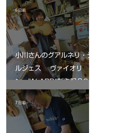
6 日前
小川さんのグアルネリ・デ
ルジェス ヴァイオリ
ン ”ALARD"制作記３6
7 日前