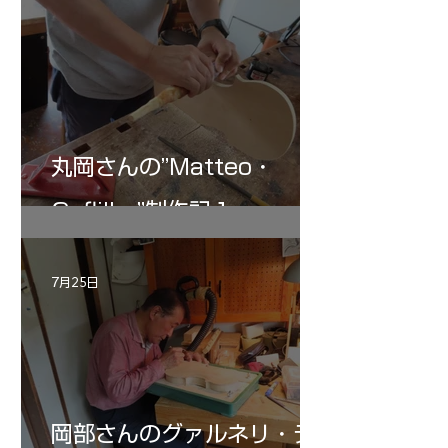
丸岡さんの”Matteo・
Gofliller”制作記１
7月25日
岡部さんのグァルネリ・デ