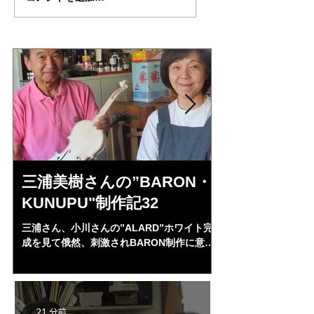
モンタニアーナ チェ
リ・デルジェス 
ロ "Sleeping・Beauty”
イオリン ”ALARD
制作記 31
作記３7
三浦美樹さんの”BARON・
田中さんの
KUNUPU"制作記32
タニアーナ
"Sleeping・
三浦さん、小川さんの”ALARD”ホワイト完
31
成を見て俄然、刺激されBARON制作に意欲
側板の出幅を4㎜に
を燃やし始めた。小生の日本弦楽器協会の同
とした”がた”も正
時期会員の川上昭一郎氏に習っていた。バロ
にできてから。パー
ンほとんど完成形であるがなかなか進まなか
後々の上下板の固定
ったが。小川さんの完成に刺激され、だいぶ
ルを開ける。いよいよ
21 分前