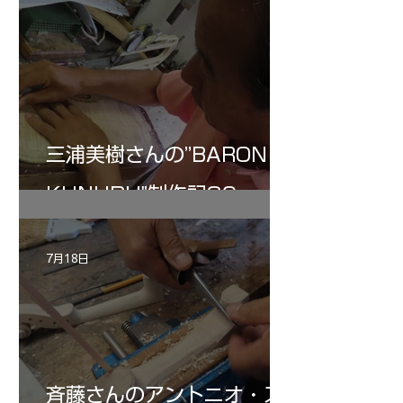
三浦美樹さんの”BARON・
KUNUPU"制作記30
7月18日
斉藤さんのアントニオ・ス