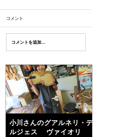
コメント
倉沢さんのグァルネ
ターヘー楽団の暑
コメントを追加…
リ・デルジェ
い
ス”KOCHANSKY"制作
記7
小川さんのグアルネリ・デ
倉沢さんの
ルジェス ヴァイオリ
ルジェス”KO