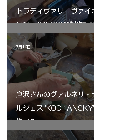
トラディヴァリ ヴァイオ
リン ”MESSIA"制作記32
7月16日
倉沢さんのグァルネリ・デ
ルジェス”KOCHANSKY"制
作記6