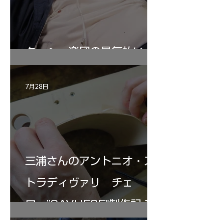
ターヘー楽団の暑気払い
7月28日
三浦さんのアントニオ・ス
トラディヴァリ チェ
ロ ”SAVUESE"制作記１2