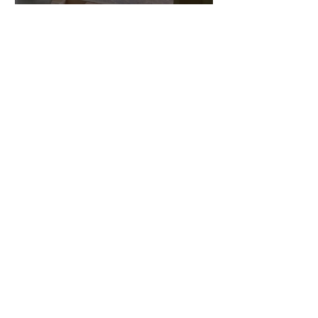
三浦さんのアントニオ・ス
トラディヴァリ チェ
ロ ”SAVUESE"制作記１3
1
/
147
アーカイブ
2026年8月
（3）
3件の記事
2026年7月
（20）
20件の記事
2026年6月
（24）
24件の記事
2026年5月
（17）
17件の記事
2026年4月
（14）
14件の記事
2026年3月
（24）
24件の記事