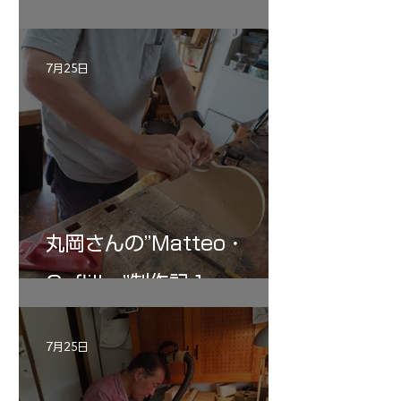
"Sleeping・Beauty” 制作
記 30
7月25日
丸岡さんの”Matteo・
Gofliller”制作記１
7月25日