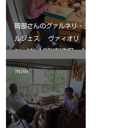
岡部さんのグァルネリ・デ
ルジェス ヴァィオリ
ン ”ALARD"制作記 １2
7月25日