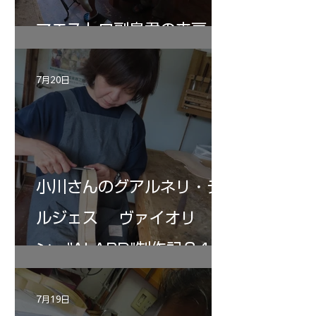
マエストロ副島君の来房
7月20日
小川さんのグアルネリ・デ
ルジェス ヴァイオリ
ン ”ALARD"制作記３4
7月19日