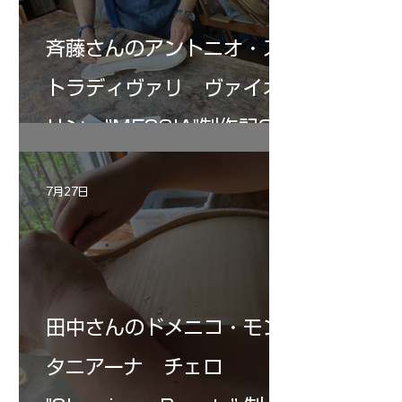
斉藤さんのアントニオ・ス
トラディヴァリ ヴァイオ
リン ”MESSIA"制作記33
7月27日
田中さんのドメニコ・モン
タニアーナ チェロ