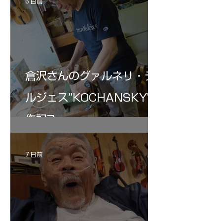
6 日前
倉沢さんのグァルネリ・デ
ルジェス”KOCHANSKY"制
作記7
7 日前