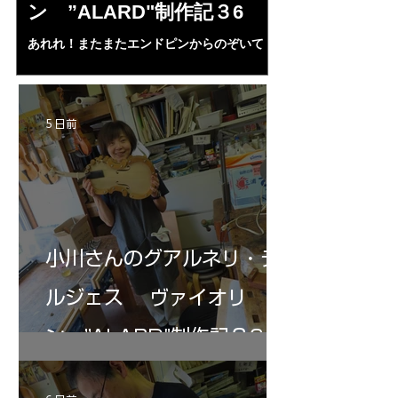
ン ”ALARD"制作記３6
作記7
あれれ！またまたエンドピンからのぞいて
コーチャンスキー、
る・・・。発見、わずかな光が漏れてる。全
も呼ばれる、WIに
部やり直し。エンドピン脇をヤスリ、ノミ、
ンストのポール・コ
ペーパー１００゜で徹底して削る。やっと光
ある。倉沢さん徹底
が消えた。にかわで再度閉じる。消えた――
ーティカルを追及し
5 日前
の小川さんの笑顔が満開となる・・。いよい
いる。基本に神経を
よ来週からニス塗りか？
小川さんのグアルネリ・デ
ルジェス ヴァイオリ
ン ”ALARD"制作記３6