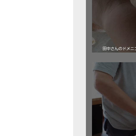
田中さんのドメニコ・