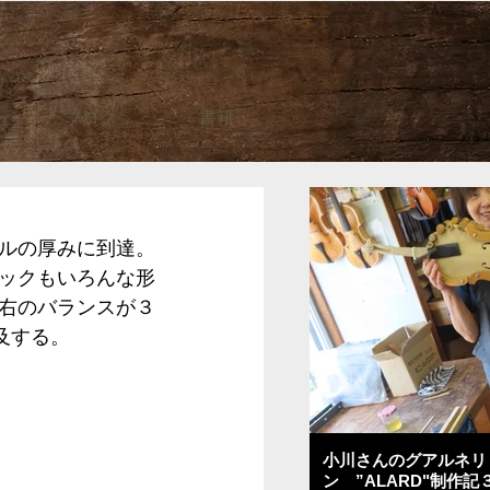
ブログ
書籍
ルの厚みに到達。
ックもいろんな形
右のバランスが３
及する。
小川さんのグアルネリ
ン ”ALARD"制作記