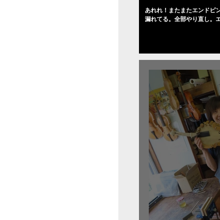
あれれ！またまたエンドピ
漏れてる。全部やり直し。
０゜で徹底して削る。やっ
――の小川さんの笑顔が満