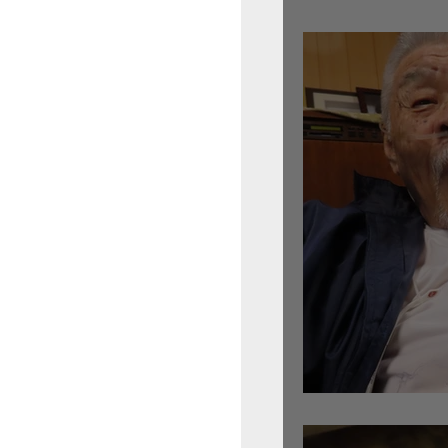
倉沢さんのグァルネ