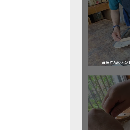
斉藤さんのアン