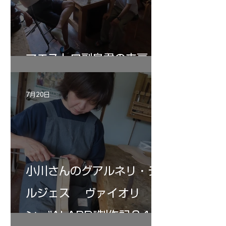
マエストロ副島君の来房
7月20日
小川さんのグアルネリ・デ
ルジェス ヴァイオリ
ン ”ALARD"制作記３4