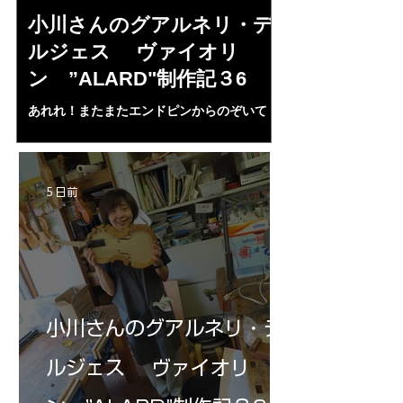
小川さんのグアルネリ・デ
倉沢さんの
ルジェス ヴァイオリ
ルジェス”KO
ン ”ALARD"制作記３6
作記7
あれれ！またまたエンドピンからのぞいて
コーチャンスキー、
る・・・。発見、わずかな光が漏れてる。全
も呼ばれる、WIに
部やり直し。エンドピン脇をヤスリ、ノミ、
ンストのポール・コ
ペーパー１００゜で徹底して削る。やっと光
ある。倉沢さん徹底
が消えた。にかわで再度閉じる。消えた――
ーティカルを追及し
5 日前
の小川さんの笑顔が満開となる・・。いよい
いる。基本に神経を
よ来週からニス塗りか？
小川さんのグアルネリ・デ
ルジェス ヴァイオリ