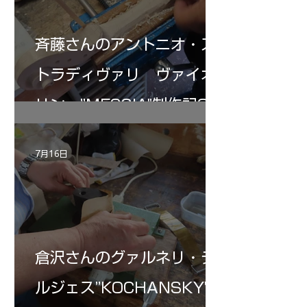
斉藤さんのアントニオ・ス
トラディヴァリ ヴァイオ
リン ”MESSIA"制作記32
7月16日
倉沢さんのグァルネリ・デ
ルジェス”KOCHANSKY"制