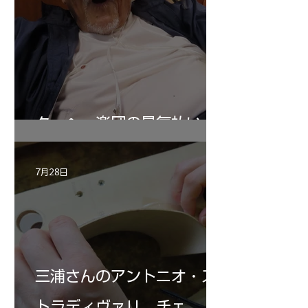
ターヘー楽団の暑気払い
7月28日
三浦さんのアントニオ・ス
トラディヴァリ チェ