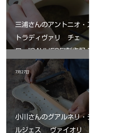
三浦さんのアントニオ・ス
トラディヴァリ チェ
ロ ”SAVUESE"制作記１2
7月27日
小川さんのグアルネリ・デ
ルジェス ヴァイオリ