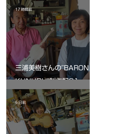
17 時間前
三浦美樹さんの”BARON・
KUNUPU"制作記31
6 日前