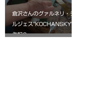
倉沢さんのグァルネリ・デ
ルジェス”KOCHANSKY"制
作記6
1
/
147
アーカイブ
2026年8月
（5）
5件の記事
2026年7月
（20）
20件の記事
2026年6月
（24）
24件の記事
2026年5月
（17）
17件の記事
2026年4月
（14）
14件の記事