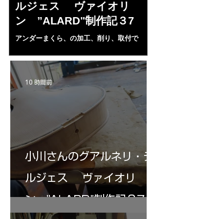
ルジェス ヴァイオリ
KUNUPU"制
ン ”ALARD"制作記３7
小川さんの”ALAR
然、刺激されBARO
アンダーまくら、の加工、削り、取付で
めた。小生の日本弦
ALARDのホワイト完成である。三浦さんへ
昭一郎氏に習ってい
の起爆剤となる・・・。
形であるがなかなか
んの完成に刺激され
10 時間前
小川さんのグアルネリ・デ
ルジェス ヴァイオリ
ン ”ALARD"制作記３7