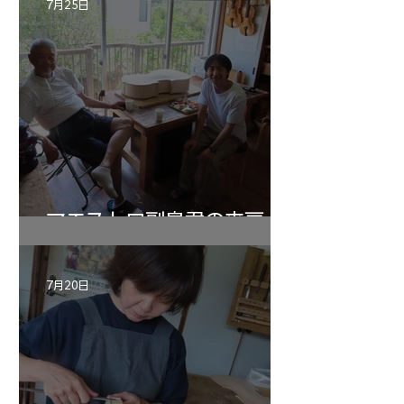
7月25日
マエストロ副島君の来房
7月20日