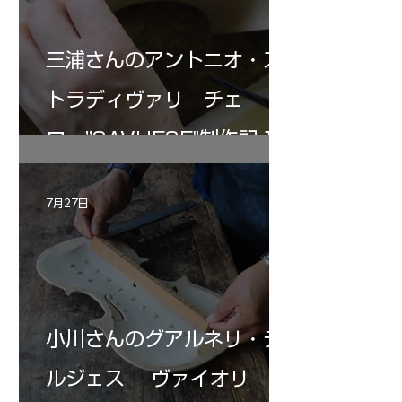
三浦さんのアントニオ・ス
トラディヴァリ チェ
ロ ”SAVUESE"制作記１2
7月27日
小川さんのグアルネリ・デ
ルジェス ヴァイオリ