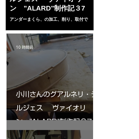
ン ”ALARD"制作記３7
小川さんの”ALAR
然、刺激されBARO
アンダーまくら、の加工、削り、取付で
めた。小生の日本弦
ALARDのホワイト完成である。三浦さんへ
昭一郎氏に習ってい
の起爆剤となる・・・。
形であるがなかなか
んの完成に刺激され
10 時間前
小川さんのグアルネリ・デ
ルジェス ヴァイオリ
ン ”ALARD"制作記３7