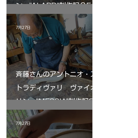
ン ”ALARD"制作記３5
7月27日
斉藤さんのアントニオ・ス
トラディヴァリ ヴァイオ
リン ”MESSIA"制作記33
7月27日