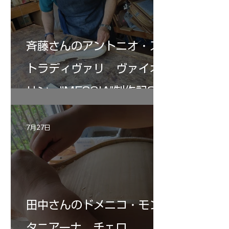
斉藤さんのアントニオ・ス
トラディヴァリ ヴァイオ
リン ”MESSIA"制作記33
7月27日
田中さんのドメニコ・モン
タニアーナ チェロ