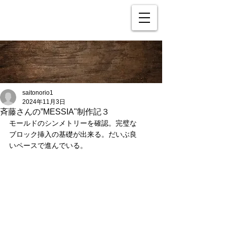
saitonorio1
2024年11月3日
斉藤さんの”MESSIA"制作記３
モールドのシンメトリーを確認。完璧な
ブロック挿入の基礎が出来る。だいぶ良
いペースで進んでいる。