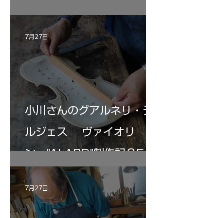
ロ ”SAVUESE"制作記１2
7月27日
小川さんのグアルネリ・デ
ルジェス ヴァイオリ
ン ”ALARD"制作記３5
7月27日