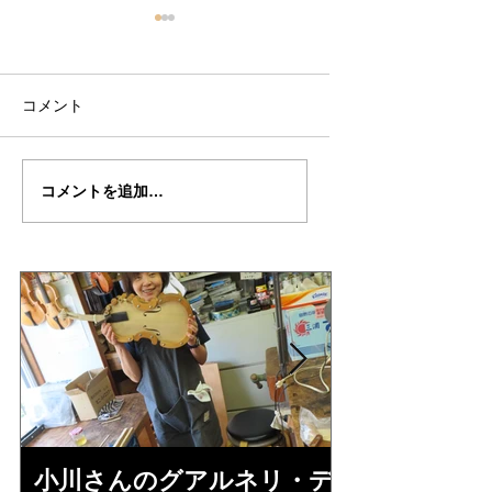
コメント
斉藤さんの”MESSIA"制
斉藤さんの”MESSI
コメントを追加…
作記３２
作記31
小川さんのグアルネリ・デ
倉沢さんの