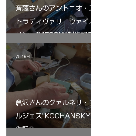
斉藤さんのアントニオ・ス
トラディヴァリ ヴァイオ
リン ”MESSIA"制作記32
7月16日
倉沢さんのグァルネリ・デ
ルジェス”KOCHANSKY"制
作記6