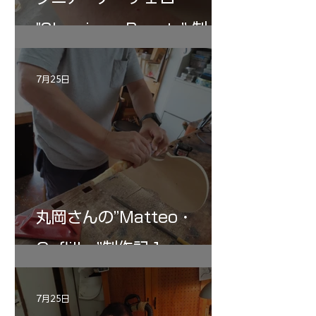
"Sleeping・Beauty” 制作
記 30
7月25日
丸岡さんの”Matteo・
Gofliller”制作記１
7月25日