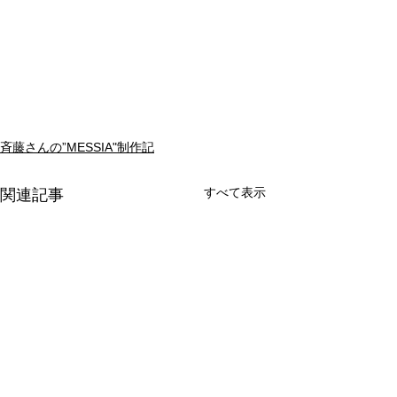
斉藤さんの”MESSIA"制作記
すべて表示
関連記事