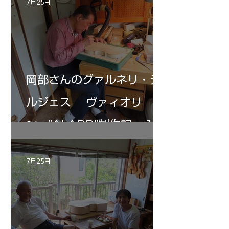
7月25日
岡部さんのグァルネリ・デ
ルジェス ヴァィオリ
ン ”ALARD"制作記 １2
7月25日