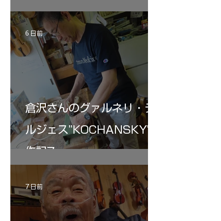
6 日前
倉沢さんのグァルネリ・デ
ルジェス”KOCHANSKY"制
作記7
7 日前