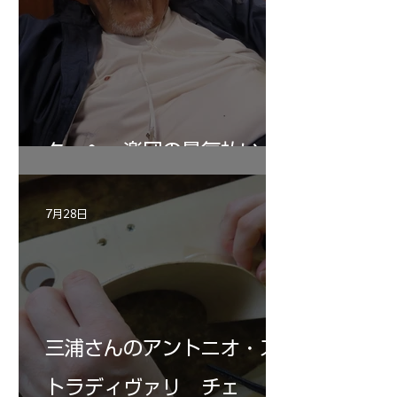
ターヘー楽団の暑気払い
7月28日
三浦さんのアントニオ・ス
トラディヴァリ チェ