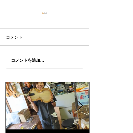
コメント
斉藤さんの”MESSIA"制
斉藤さんの”MESSI
コメントを追加…
作記３２
作記31