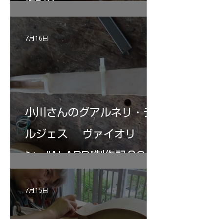
作記6
7月16日
小川さんのグアルネリ・デ
ルジェス ヴァイオリ
ン ”ALARD"制作記３3
7月15日