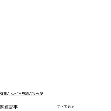
斉藤さんの”MESSIA"制作記
すべて表示
関連記事