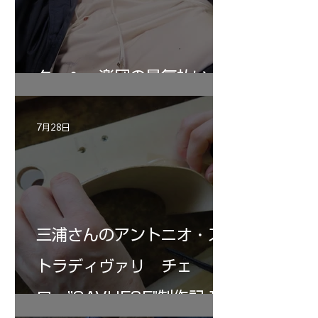
ターヘー楽団の暑気払い
7月28日
三浦さんのアントニオ・ス
トラディヴァリ チェ
ロ ”SAVUESE"制作記１2