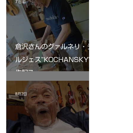
7 日前
倉沢さんのグァルネリ・デ
ルジェス”KOCHANSKY"制
作記7
8月2日