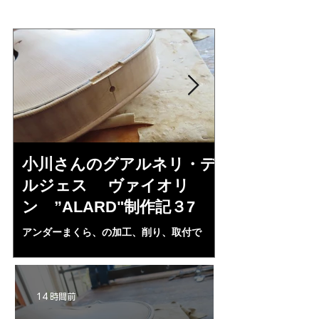
小川さんのグアルネリ・デ
三浦美樹さん
ルジェス ヴァイオリ
KUNUPU"制
ン ”ALARD"制作記３7
小川さんの”ALAR
然、刺激されBARO
アンダーまくら、の加工、削り、取付で
めた。小生の日本弦
ALARDのホワイト完成である。三浦さんへ
昭一郎氏に習ってい
の起爆剤となる・・・。
形であるがなかなか
んの完成に刺激され
14 時間前