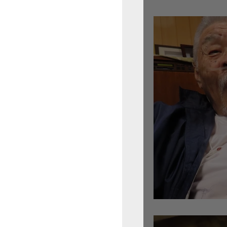
倉沢さんのグァルネ