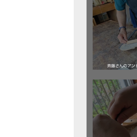
斉藤さんのアン