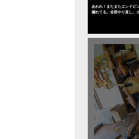
あれれ！またまたエンドピ
漏れてる。全部やり直し。
０゜で徹底して削る。やっ
――の小川さんの笑顔が満