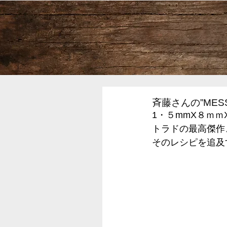
斉藤さんの”MESS
1・５mmX８ｍｍ
トラドの最高傑作
そのレシピを追及