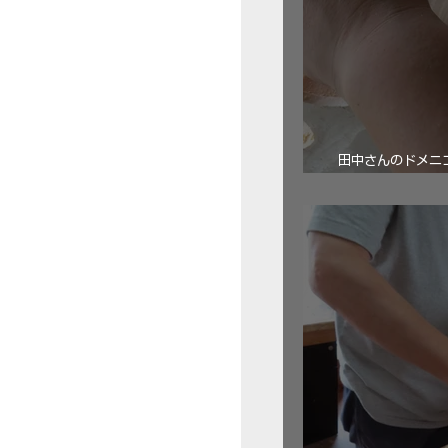
田中さんのドメニコ・