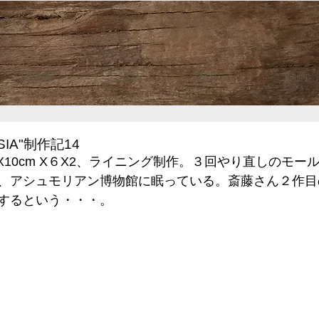
HOME
ご案内
制作記
動画
IA"制作記14
X10cm X６X2、ライニング制作。３回やり直しのモー
、アシュモリアン博物館に眠っている。斎藤さん２作目
するという・・・。