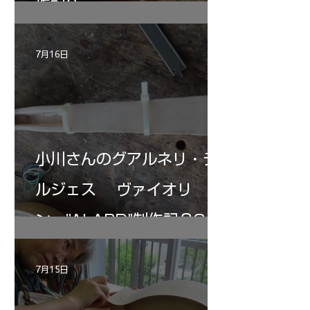
作記6
7月16日
小川さんのグアルネリ・デ
ルジェス ヴァイオリ
ン ”ALARD"制作記３3
7月15日