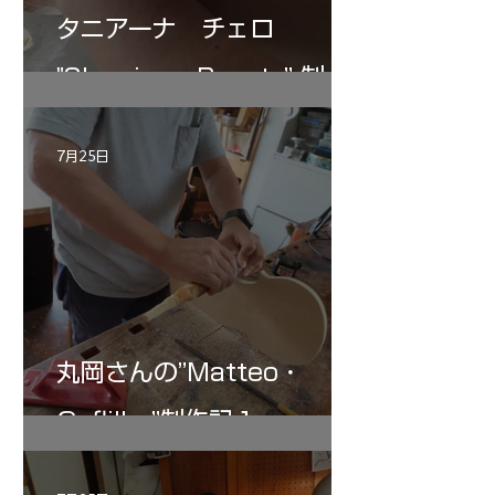
タニアーナ チェロ
"Sleeping・Beauty” 制作
記 30
7月25日
丸岡さんの”Matteo・
Gofliller”制作記１