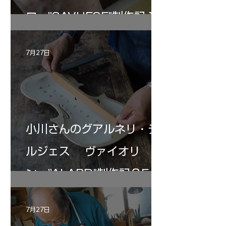
ロ ”SAVUESE"制作記１2
7月27日
小川さんのグアルネリ・デ
ルジェス ヴァイオリ
ン ”ALARD"制作記３5
7月27日