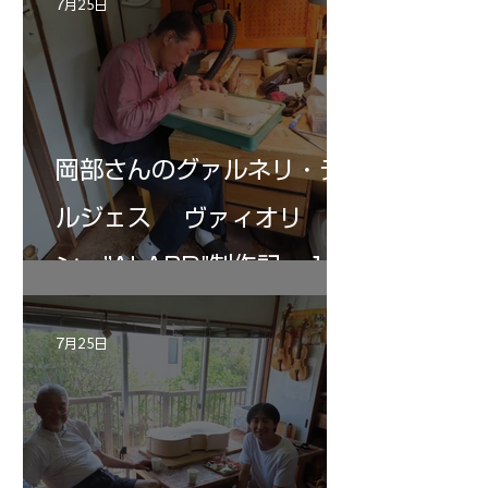
7月25日
岡部さんのグァルネリ・デ
ルジェス ヴァィオリ
ン ”ALARD"制作記 １2
7月25日