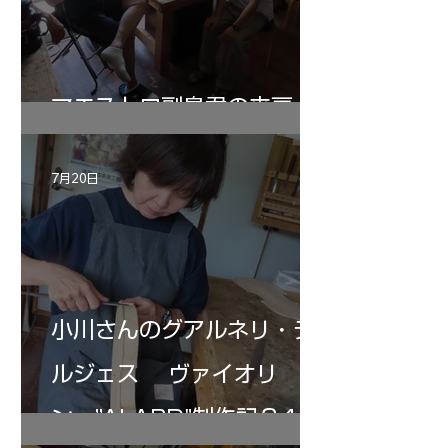
マエストロ副島君の来房
7月20日
小川さんのグアルネリ・デ
ルジェス ヴァイオリ
ン ”ALARD"制作記３4