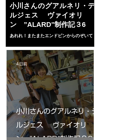
小川さんのグアルネリ・デ
倉沢さんの
ルジェス ヴァイオリ
ルジェス”KO
ン ”ALARD"制作記３6
作記7
あれれ！またまたエンドピンからのぞいて
コーチャンスキー、
る・・・。発見、わずかな光が漏れてる。全
も呼ばれる、WIに
部やり直し。エンドピン脇をヤスリ、ノミ、
ンストのポール・コ
ペーパー１００゜で徹底して削る。やっと光
ある。倉沢さん徹底
が消えた。にかわで再度閉じる。消えた――
ーティカルを追及し
4 日前
の小川さんの笑顔が満開となる・・。いよい
いる。基本に神経を
よ来週からニス塗りか？
小川さんのグアルネリ・デ
ルジェス ヴァイオリ
ン ”ALARD"制作記３6