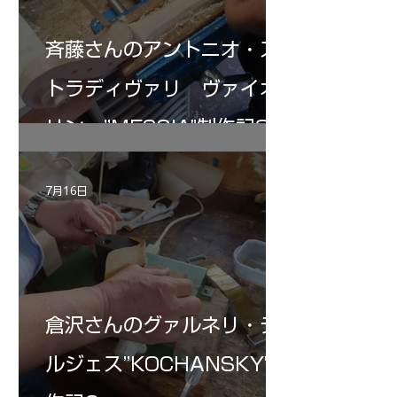
斉藤さんのアントニオ・ス
トラディヴァリ ヴァイオ
リン ”MESSIA"制作記32
7月16日
倉沢さんのグァルネリ・デ
ルジェス”KOCHANSKY"制