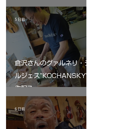
5 日前
倉沢さんのグァルネリ・デ
ルジェス”KOCHANSKY"制
作記7
6 日前