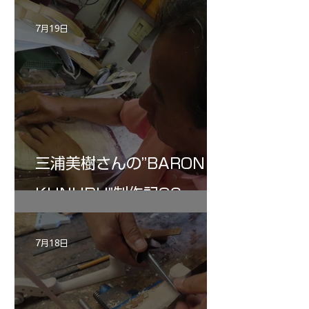
7月19日
三浦美樹さんの”BARON・
KUNUPU"制作記30
7月18日