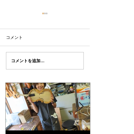
コメント
斉藤さんの”MESSIA"制
斉藤さんの”MESSI
コメントを追加…
作記３２
作記31