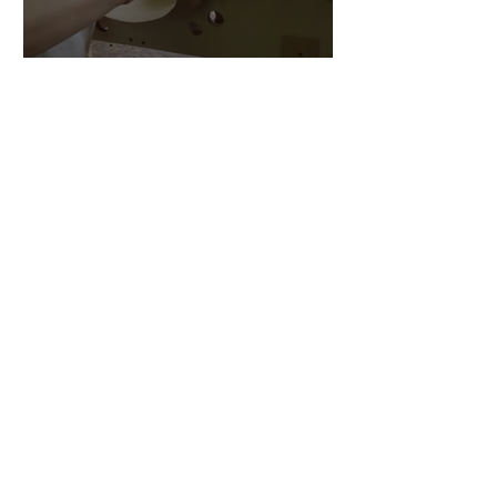
三浦さんのアントニオ・ス
トラディヴァリ チェ
ロ ”SAVUESE"制作記１3
1
/
147
アーカイブ
2026年8月
（3）
3件の記事
2026年7月
（20）
20件の記事
2026年6月
（24）
24件の記事
2026年5月
（17）
17件の記事