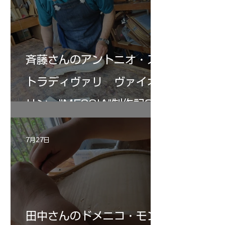
斉藤さんのアントニオ・ス
トラディヴァリ ヴァイオ
リン ”MESSIA"制作記33
7月27日
田中さんのドメニコ・モン