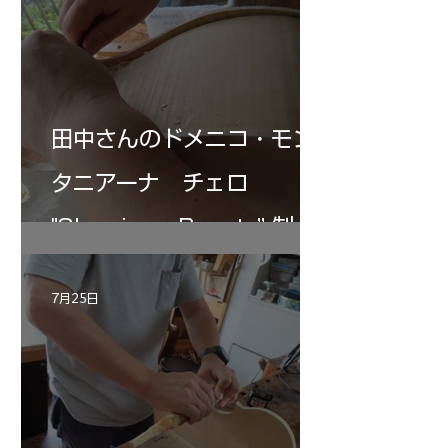
田中さんのドメニコ・モン
タニアーナ チェロ
"Sleeping・Beauty” 制作
記 30
7月25日