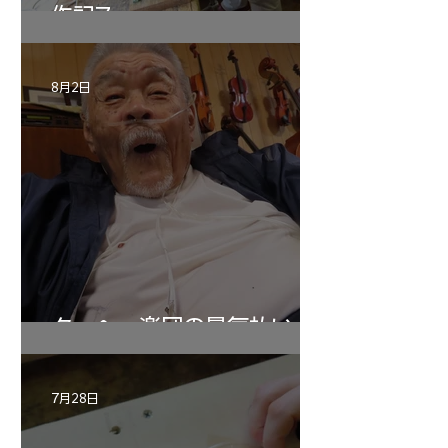
作記7
8月2日
ターヘー楽団の暑気払い
7月28日