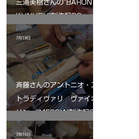
三浦美樹さんの”BARON・
KUNUPU"制作記30
7月18日
斉藤さんのアントニオ・ス
トラディヴァリ ヴァイオ
リン ”MESSIA"制作記32
7月16日