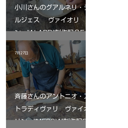
小川さんのグアルネリ・デ
ルジェス ヴァイオリ
ン ”ALARD"制作記３5
7月27日
斉藤さんのアントニオ・ス
トラディヴァリ ヴァイオ
リン ”MESSIA"制作記33