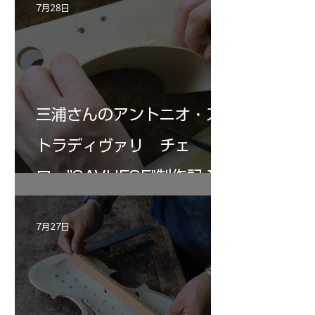
7月28日
三浦さんのアントニオ・ス
トラディヴァリ チェ
ロ ”SAVUESE"制作記１2
7月27日