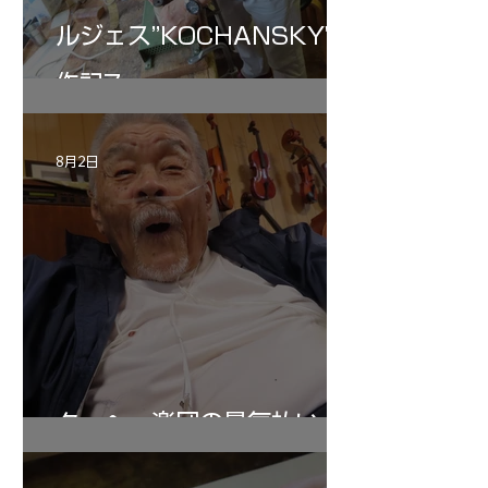
ルジェス”KOCHANSKY"制
作記7
8月2日
ターヘー楽団の暑気払い