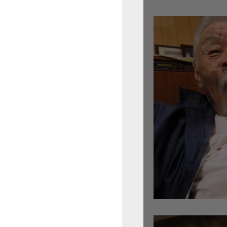
倉沢さんのグァルネ