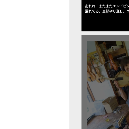
あれれ！またまたエンドピ
漏れてる。全部やり直し。
０゜で徹底して削る。やっ
――の小川さんの笑顔が満