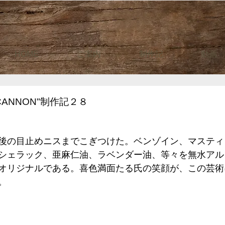
HOME
ご案内
制作記
動画
CANNON"制作記２８
後の目止めニスまでこぎつけた。ベンゾイン、マスティ
シェラック、亜麻仁油、ラベンダー油、等々を無水アル
オリジナルである。喜色満面たる氏の笑顔が、この芸術
。