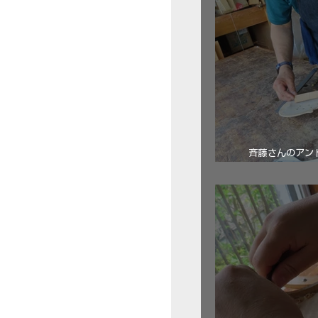
斉藤さんのアン