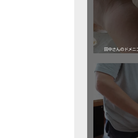
田中さんのドメニコ・