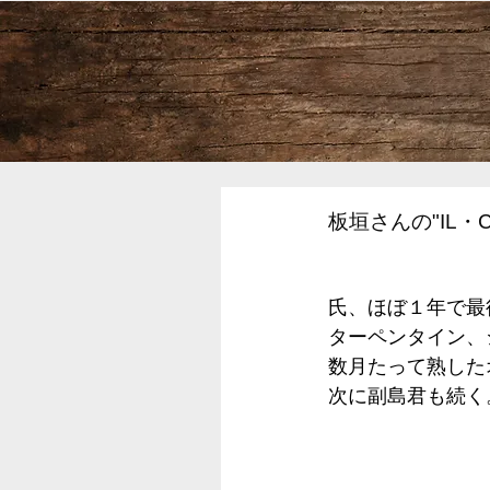
板垣さんの"IL・
氏、ほぼ１年で最
ターペンタイン、
数月たって熟した
次に副島君も続く