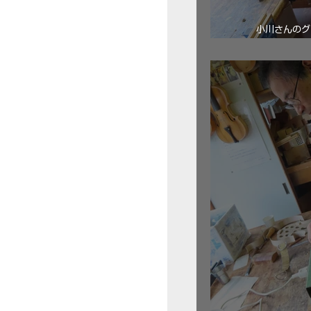
小川さんのグ