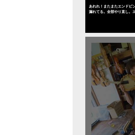
あれれ！またまたエンドピ
漏れてる。全部やり直し。
０゜で徹底して削る。やっ
――の小川さんの笑顔が満