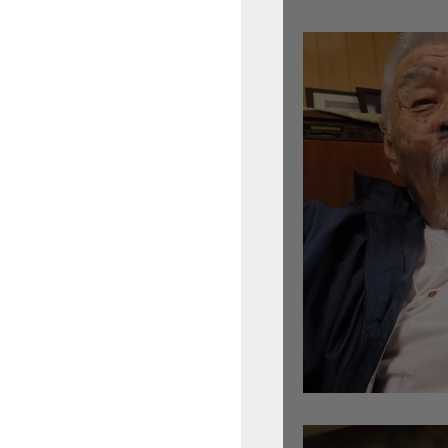
倉沢さんのグァルネ