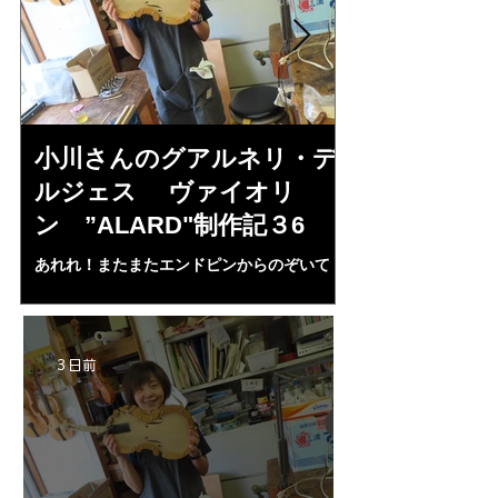
小川さんのグアルネリ・デ
倉沢さんの
ルジェス ヴァイオリ
ルジェス”KO
ン ”ALARD"制作記３6
作記7
あれれ！またまたエンドピンからのぞいて
コーチャンスキー、
る・・・。発見、わずかな光が漏れてる。全
も呼ばれる、WIに
部やり直し。エンドピン脇をヤスリ、ノミ、
ンストのポール・コ
ペーパー１００゜で徹底して削る。やっと光
ある。倉沢さん徹底
が消えた。にかわで再度閉じる。消えた――
ーティカルを追及し
3 日前
の小川さんの笑顔が満開となる・・。いよい
いる。基本に神経を
よ来週からニス塗りか？