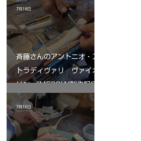
7月18日
斉藤さんのアントニオ・ス
トラディヴァリ ヴァイオ
リン ”MESSIA"制作記32
7月16日