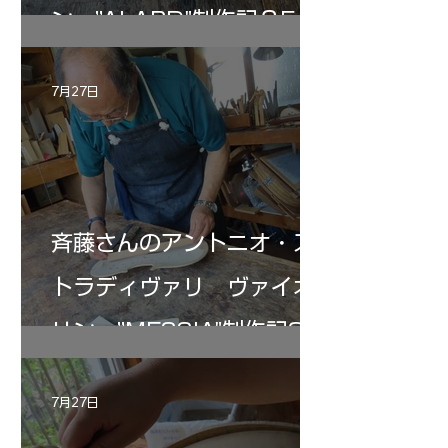
ン ”ALARD"制作記３5
7月27日
斉藤さんのアントニオ・ス
トラディヴァリ ヴァイオ
リン ”MESSIA"制作記33
7月27日