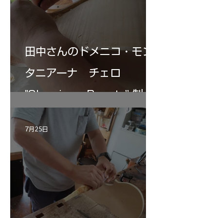
田中さんのドメニコ・モン
タニアーナ チェロ
"Sleeping・Beauty” 制作
記 30
7月25日