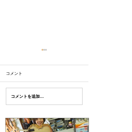
コメント
武江さんの”Cello・
武江さんのCello・
コメントを追加…
da・spala"制作記２５
supara"制作記２４