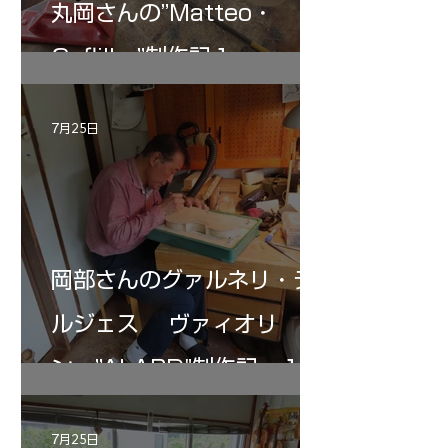
丸岡さんの”Matteo・
Gofliller”制作記１
7月25日
岡部さんのグァルネリ・デ
ルジェス ヴァィオリ
ン ”ALARD"制作記 １2
7月25日