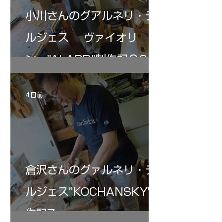
小川さんのグアルネリ・デ
ルジェス ヴァイオリ
ン ”ALARD"制作記３6
4 日前
倉沢さんのグァルネリ・デ
ルジェス”KOCHANSKY"制
作記7