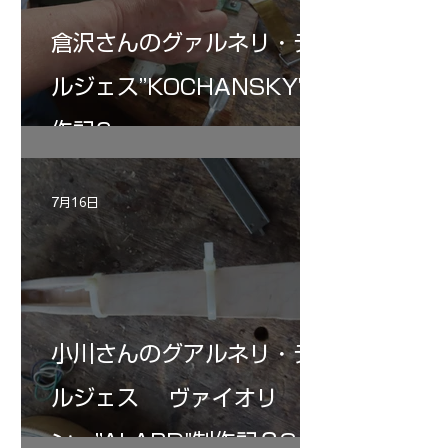
倉沢さんのグァルネリ・デ
ルジェス”KOCHANSKY"制
作記6
7月16日
小川さんのグアルネリ・デ
ルジェス ヴァイオリ
ン ”ALARD"制作記３3