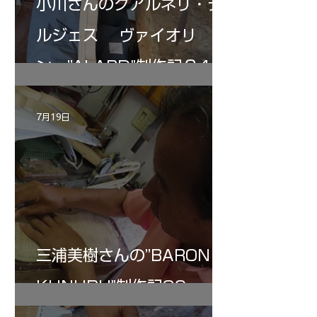
小川さんのグアルネリ・デ
ルジェス ヴァイオリ
ン ”ALARD"制作記３4
7月19日
三浦美樹さんの”BARON・
KUNUPU"制作記30