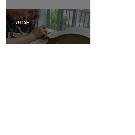
ン ”ALARD"制作記３3
7月15日
三浦さんのアントニオ・ス
トラディヴァリ チェ
ロ ”SAVUESE"制作記１3
1
/
147
アーカイブ