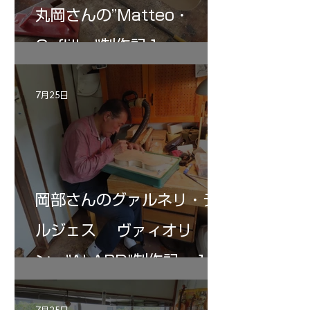
丸岡さんの”Matteo・
Gofliller”制作記１
7月25日
岡部さんのグァルネリ・デ
ルジェス ヴァィオリ
ン ”ALARD"制作記 １2
7月25日