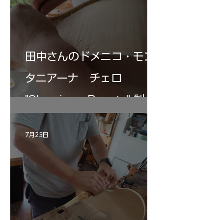
田中さんのドメニコ・モン
タニアーナ チェロ
"Sleeping・Beauty” 制作
記 30
7月25日