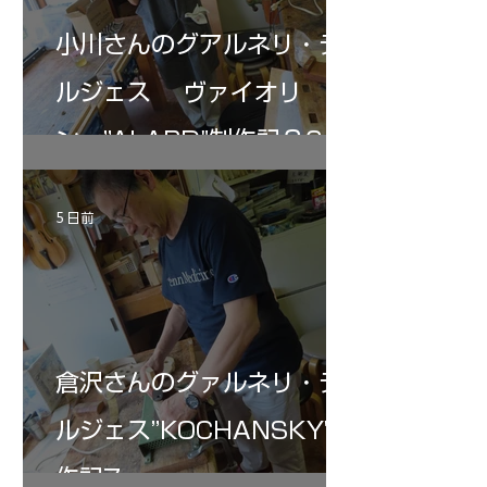
小川さんのグアルネリ・デ
ルジェス ヴァイオリ
ン ”ALARD"制作記３6
5 日前
倉沢さんのグァルネリ・デ
ルジェス”KOCHANSKY"制
作記7