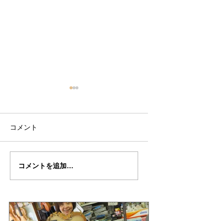
コメント
武江さんの” Cello・
武江さんのCello・
コメントを追加…
da・supara ”制作記２
supara"制作記２４
５