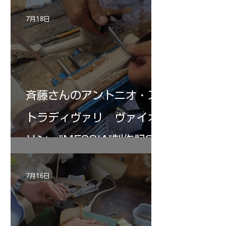
7月18日
斉藤さんのアントニオ・ス
トラディヴァリ ヴァイオ
リン ”MESSIA"制作記32
7月16日