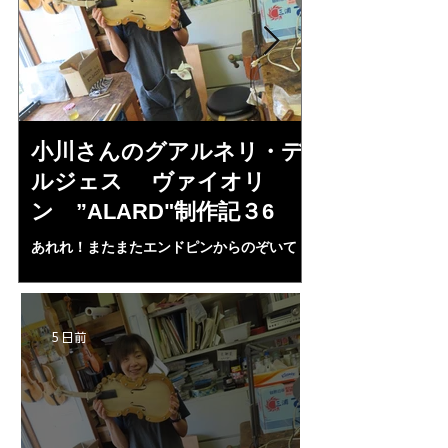
小川さんのグアルネリ・デ
倉沢さんの
ルジェス ヴァイオリ
ルジェス”KO
ン ”ALARD"制作記３6
作記7
あれれ！またまたエンドピンからのぞいて
コーチャンスキー、
る・・・。発見、わずかな光が漏れてる。全
も呼ばれる、WIに
部やり直し。エンドピン脇をヤスリ、ノミ、
ンストのポール・コ
ペーパー１００゜で徹底して削る。やっと光
ある。倉沢さん徹底
が消えた。にかわで再度閉じる。消えた――
ーティカルを追及し
5 日前
の小川さんの笑顔が満開となる・・。いよい
いる。基本に神経を
よ来週からニス塗りか？