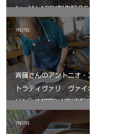
ン ”ALARD"制作記３5
7月27日
斉藤さんのアントニオ・ス
トラディヴァリ ヴァイオ
リン ”MESSIA"制作記33
7月27日