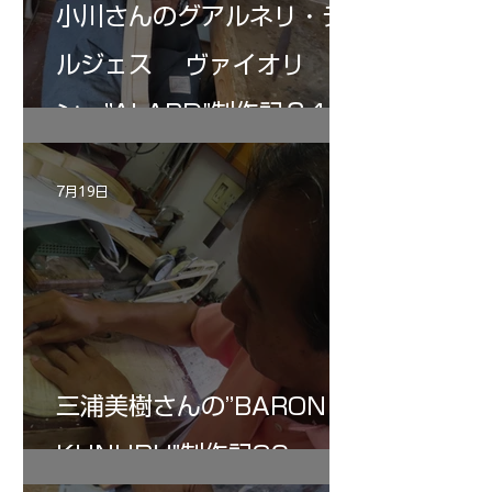
小川さんのグアルネリ・デ
ルジェス ヴァイオリ
ン ”ALARD"制作記３4
7月19日
三浦美樹さんの”BARON・
KUNUPU"制作記30