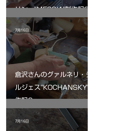
リン ”MESSIA"制作記32
7月16日
倉沢さんのグァルネリ・デ
ルジェス”KOCHANSKY"制
作記6
7月16日