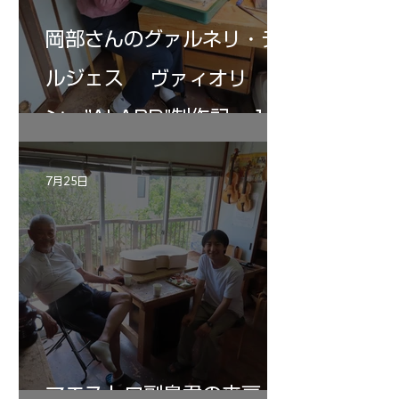
岡部さんのグァルネリ・デ
ルジェス ヴァィオリ
ン ”ALARD"制作記 １2
7月25日
マエストロ副島君の来房