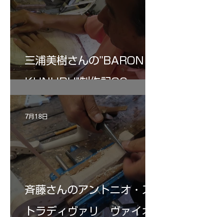
三浦美樹さんの”BARON・
KUNUPU"制作記30
7月18日
斉藤さんのアントニオ・ス
トラディヴァリ ヴァイオ