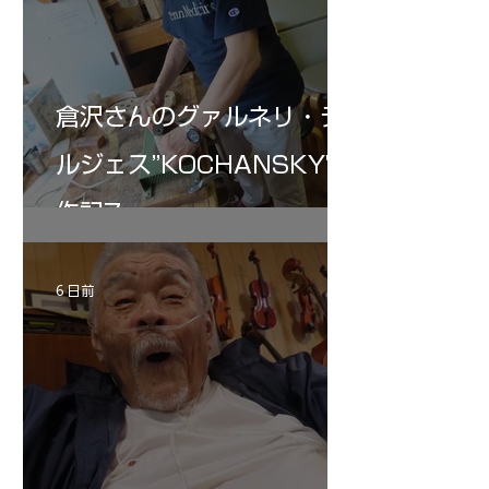
倉沢さんのグァルネリ・デ
ルジェス”KOCHANSKY"制
作記7
6 日前