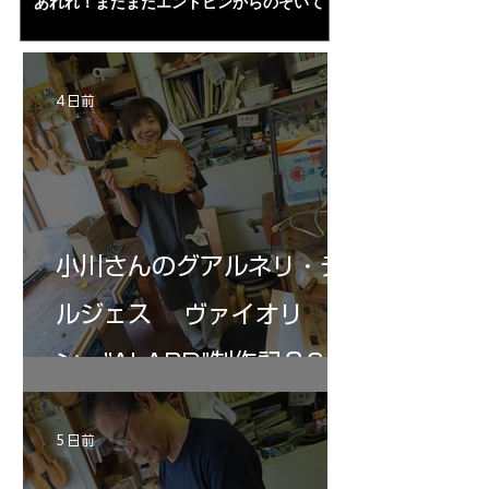
あれれ！またまたエンドピンからのぞいて
コーチャンスキー、
る・・・。発見、わずかな光が漏れてる。全
も呼ばれる、WIに
部やり直し。エンドピン脇をヤスリ、ノミ、
ンストのポール・コ
ペーパー１００゜で徹底して削る。やっと光
ある。倉沢さん徹底
が消えた。にかわで再度閉じる。消えた――
ーティカルを追及し
4 日前
の小川さんの笑顔が満開となる・・。いよい
いる。基本に神経を
よ来週からニス塗りか？
小川さんのグアルネリ・デ
ルジェス ヴァイオリ
ン ”ALARD"制作記３6
5 日前