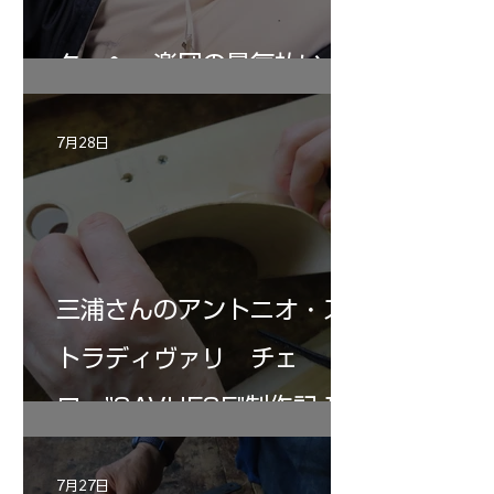
ターヘー楽団の暑気払い
7月28日
三浦さんのアントニオ・ス
トラディヴァリ チェ
ロ ”SAVUESE"制作記１2
7月27日