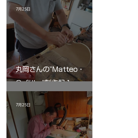
記 30
7月25日
丸岡さんの”Matteo・
Gofliller”制作記１
7月25日