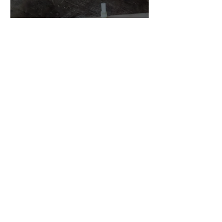
小川さんのグアルネリ・デ
ルジェス ヴァイオリ
ン ”ALARD"制作記３3
7月15日
三浦さんのアントニオ・ス