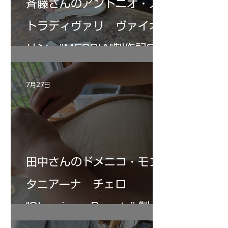
斉藤さんのアントニオ・ス
トラディヴァリ ヴァイオ
リン ”MESSIA"制作記33
7月27日
田中さんのドメニコ・モン
タニアーナ チェロ
"Sleeping・Beauty” 制作