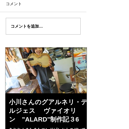
コメント
武江さんの”IL・
武江さんの”IL・
コメントを追加…
CANNON"制作記５５
CANNON"制作記
（完成編）
小川さんのグアルネリ・デ
倉沢さんの
ルジェス ヴァイオリ
ルジェス”KO
ン ”ALARD"制作記３6
作記7