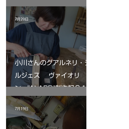
7月20日
小川さんのグアルネリ・デ
ルジェス ヴァイオリ
ン ”ALARD"制作記３4
7月19日