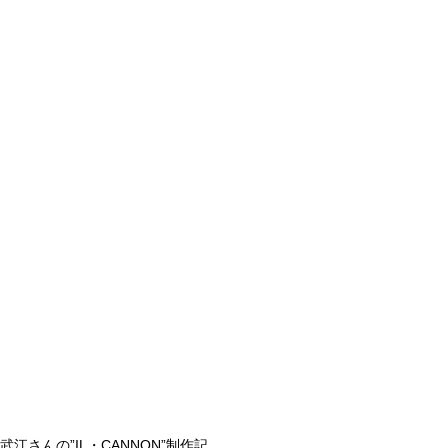
武江さんの”IL・CANNON”制作記