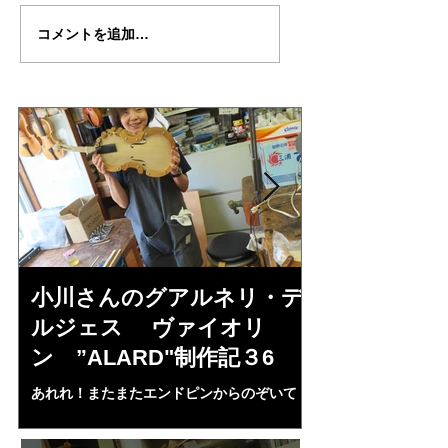
武江さんの”IL・
武江さんの”IL・
コメントを追加…
CANNON"制作記５５
CANNON"制作記
（完成編）
小川さんのグアルネリ・デ
倉沢さんの
ルジェス ヴァイオリ
ルジェス”KO
ン ”ALARD"制作記３6
作記7
あれれ！またまたエンドピンからのぞいて
コーチャンスキー、
る・・・。発見、わずかな光が漏れてる。全
も呼ばれる、WIに
部やり直し。エンドピン脇をヤスリ、ノミ、
ンストのポール・コ