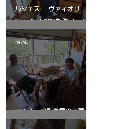
ルジェス ヴァィオリ
ン ”ALARD"制作記 １2
7月25日
マエストロ副島君の来房