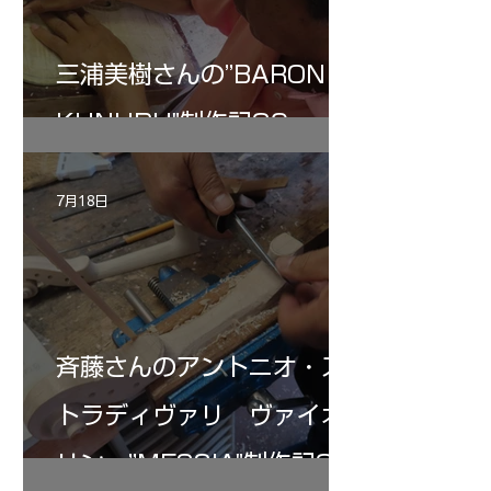
三浦美樹さんの”BARON・
KUNUPU"制作記30
7月18日
斉藤さんのアントニオ・ス
トラディヴァリ ヴァイオ
リン ”MESSIA"制作記32