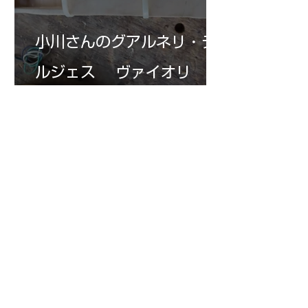
小川さんのグアルネリ・デ
ルジェス ヴァイオリ
ン ”ALARD"制作記３3
7月15日
三浦さんのアントニオ・ス
トラディヴァリ チェ