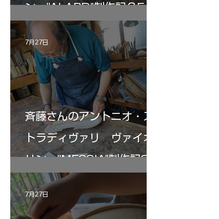
ン ”ALARD"制作記３5
7月27日
斉藤さんのアントニオ・ス
トラディヴァリ ヴァイオ
リン ”MESSIA"制作記33
7月27日