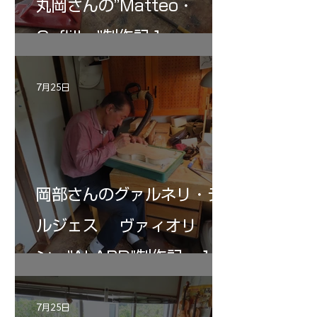
丸岡さんの”Matteo・
Gofliller”制作記１
7月25日
岡部さんのグァルネリ・デ
ルジェス ヴァィオリ
ン ”ALARD"制作記 １2
7月25日