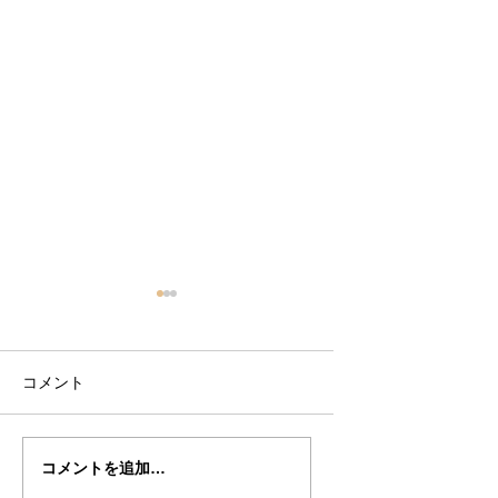
コメント
池ノ内さん
池ノ内さん
コメントを追加…
の”SAVUSE"制作記19
の”SAVEUSE"制作