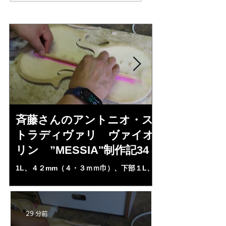
斉藤さんのアントニオ・ス
三浦美樹さん
トラディヴァリ ヴァイオ
KUNUPU"制
リン ”MESSIA"制作記34
三浦さん、小川さんの
成を見て俄然、刺激さ
1L、４２mm（４・３ｍｍ巾）、下部１L、
を燃やし始めた。小
３７・８ｍｍ、（５・７ｍｍ巾）に合わせク
時期会員の川上昭一
ランプ止め。うまく合わせて、バス・バ―設
ンほとんど完成形で
置終了となる。いよいよホワイト”ＭＥＳＳ
ったが。小川さんの
ＩＡ”の完成が近付いた・・・。
29 分前
進んできた。クレモ