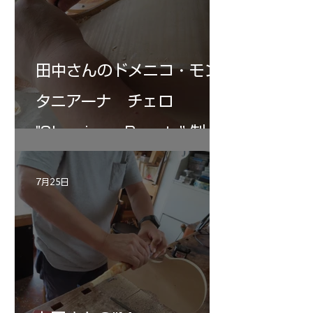
田中さんのドメニコ・モン
タニアーナ チェロ
"Sleeping・Beauty” 制作
記 30
7月25日