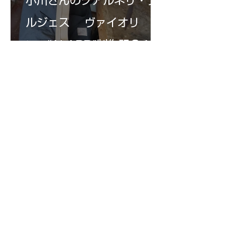
小川さんのグアルネリ・デ
ルジェス ヴァイオリ
ン ”ALARD"制作記３4
7月19日
三浦美樹さんの”BARON・
KUNUPU"制作記30
1
/
147