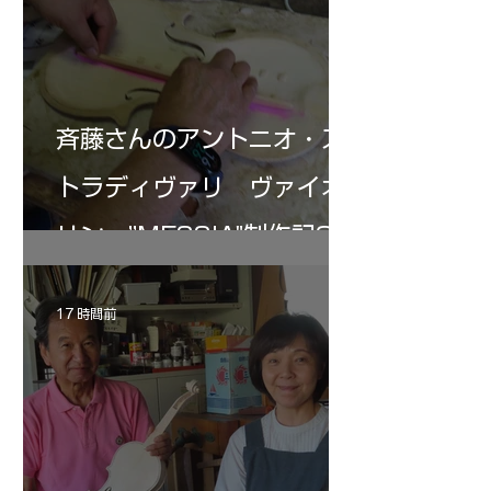
ェ、ミッテンヴァル
まわり、制作技術は
い。
斉藤さんのアントニオ・ス
トラディヴァリ ヴァイオ
リン ”MESSIA"制作記34
17 時間前