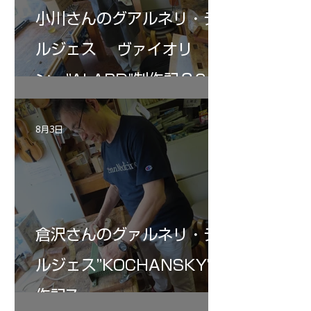
小川さんのグアルネリ・デ
ルジェス ヴァイオリ
ン ”ALARD"制作記３6
8月3日
倉沢さんのグァルネリ・デ
ルジェス”KOCHANSKY"制
作記7