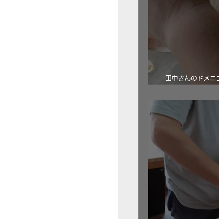
田中さんのドメニコ・