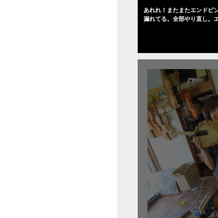
あれれ！またまたエンドピ
漏れてる。全部やり直し。
０゜で徹底して削る。やっ
――の小川さんの笑顔が満