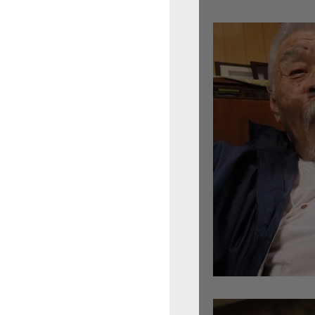
倉沢さんのグァルネ