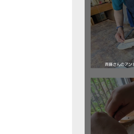
斉藤さんのアン