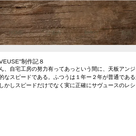
HOME
ご案内
制作記
動画
VEUSE"制作記８
ん、自宅工房の努力有ってあっという間に、天板アンジ
的なスピードである。ふつうは１年ー２年が普通である
しかしスピードだけでなく実に正確にサヴュースのレシ