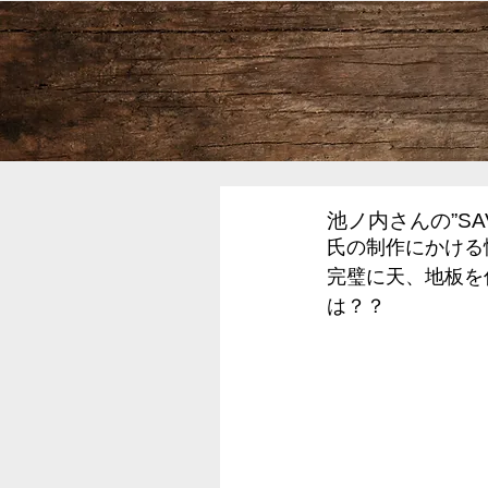
池ノ内さんの”SA
氏の制作にかける
完璧に天、地板を
は？？