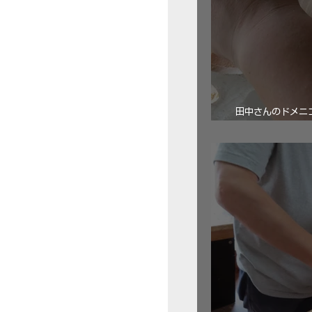
田中さんのドメニコ・