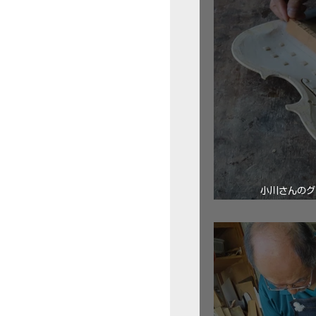
小川さんのグ