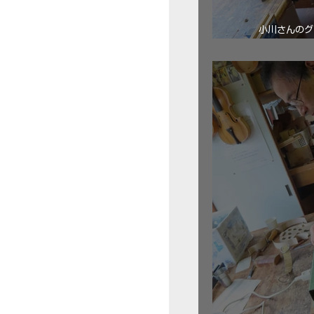
小川さんのグ