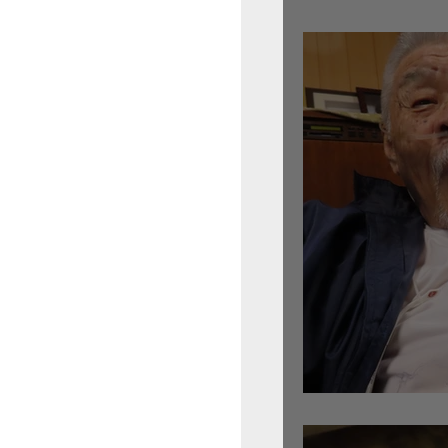
倉沢さんのグァルネ