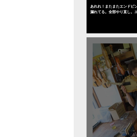
あれれ！またまたエンドピ
漏れてる。全部やり直し。
０゜で徹底して削る。やっ
――の小川さんの笑顔が満