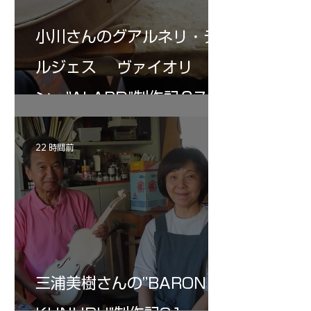
小川さんのグアルネリ・デ
ルジェス ヴァイオリ
ン ”ALARD"制作記３7
22 時間前
三浦美樹さんの”BARON・