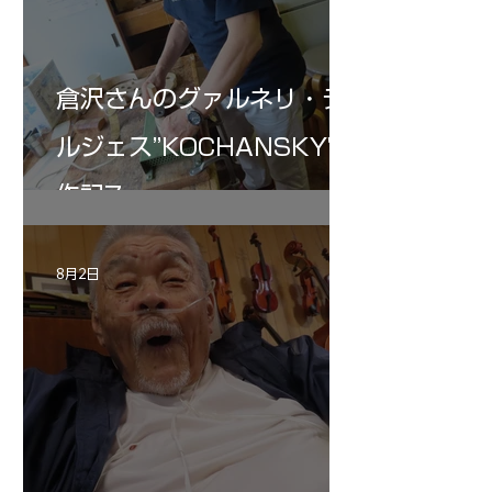
倉沢さんのグァルネリ・デ
ルジェス”KOCHANSKY"制
作記7
8月2日