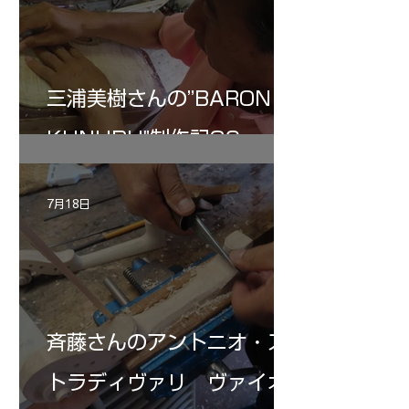
三浦美樹さんの”BARON・
KUNUPU"制作記30
7月18日
斉藤さんのアントニオ・ス
トラディヴァリ ヴァイオ