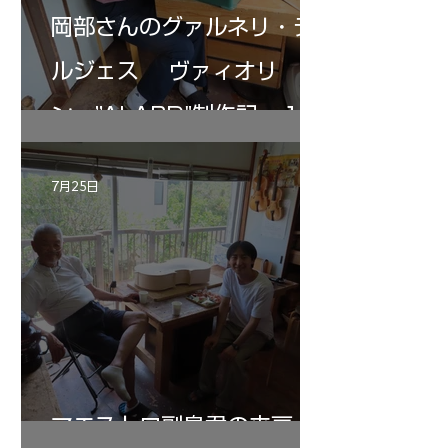
岡部さんのグァルネリ・デ
ルジェス ヴァィオリ
ン ”ALARD"制作記 １2
7月25日
マエストロ副島君の来房