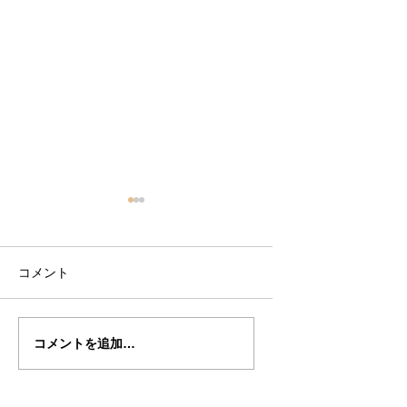
コメント
瀬川君の”DAVIDOV"制
瀬川君の”DAVIDO
コメントを追加…
作記29
作記28