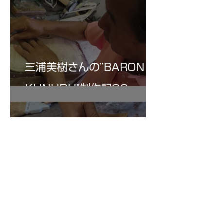
三浦美樹さんの”BARON・
KUNUPU"制作記30
7月18日
斉藤さんのアントニオ・ス