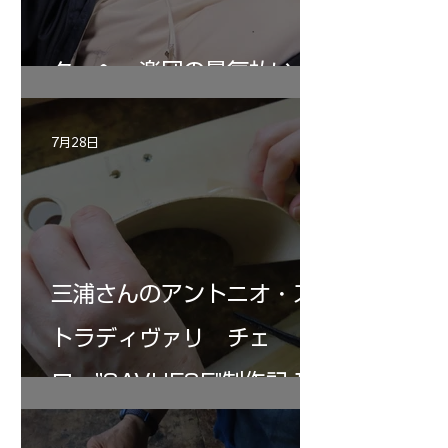
ターヘー楽団の暑気払い
7月28日
三浦さんのアントニオ・ス
トラディヴァリ チェ
ロ ”SAVUESE"制作記１2