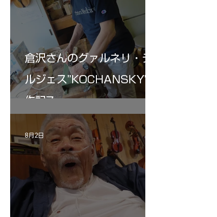
倉沢さんのグァルネリ・デ
ルジェス”KOCHANSKY"制
作記7
8月2日