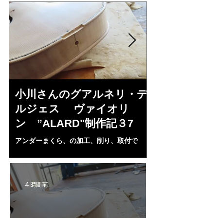
小川さんのグアルネリ・デ
三浦美樹さん
ルジェス ヴァイオリ
KUNUPU"制
ン ”ALARD"制作記３7
小川さんの”ALAR
然、刺激されBARO
アンダーまくら、の加工、削り、取付で
めた。小生の日本弦
ALARDのホワイト完成である。三浦さんへ
昭一郎氏に習ってい
の起爆剤となる・・・。
形であるがなかなか
んの完成に刺激され
4 時間前