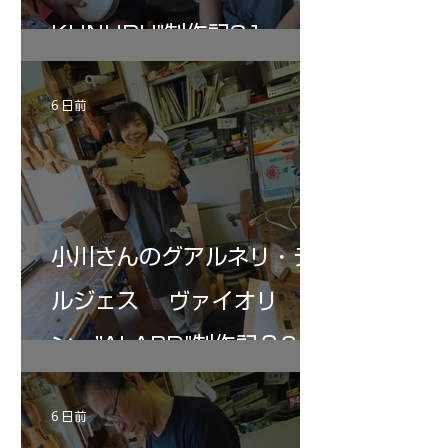
KUNUPU"制作記31
6 日前
小川さんのグアルネリ・デ
ルジェス ヴァイオリ
ン ”ALARD"制作記３6
6 日前