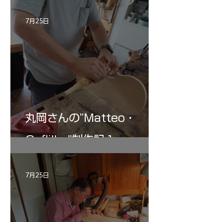
記 30
7月25日
丸岡さんの”Matteo・
Gofliller”制作記１
7月25日