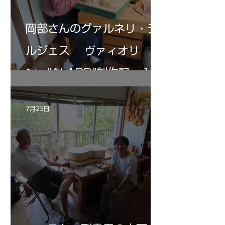
岡部さんのグァルネリ・デ
ルジェス ヴァィオリ
ン ”ALARD"制作記 １2
7月25日