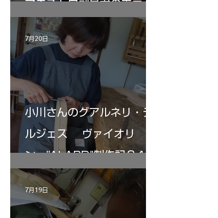
マエストロ副島君の来房
7月20日
小川さんのグアルネリ・デ
ルジェス ヴァイオリ
ン ”ALARD"制作記３4
7月19日