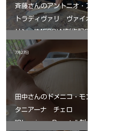
斉藤さんのアントニオ・ス
トラディヴァリ ヴァイオ
リン ”MESSIA"制作記33
7月27日
田中さんのドメニコ・モン
タニアーナ チェロ
"Sleeping・Beauty” 制作