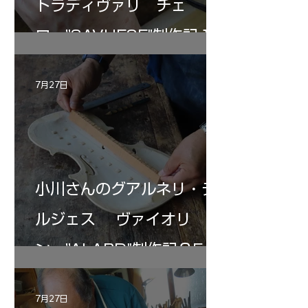
トラディヴァリ チェ
ロ ”SAVUESE"制作記１2
7月27日
小川さんのグアルネリ・デ
ルジェス ヴァイオリ
ン ”ALARD"制作記３5
7月27日