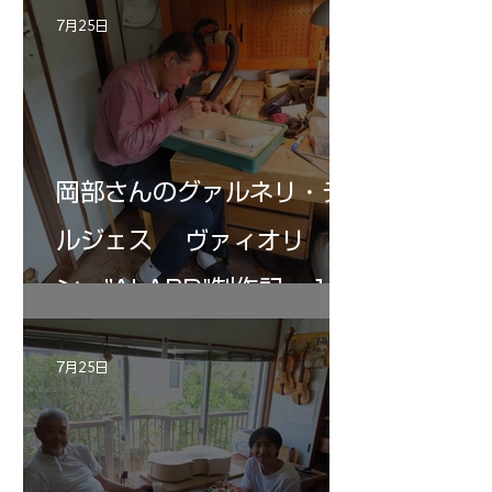
7月25日
岡部さんのグァルネリ・デ
ルジェス ヴァィオリ
ン ”ALARD"制作記 １2
7月25日