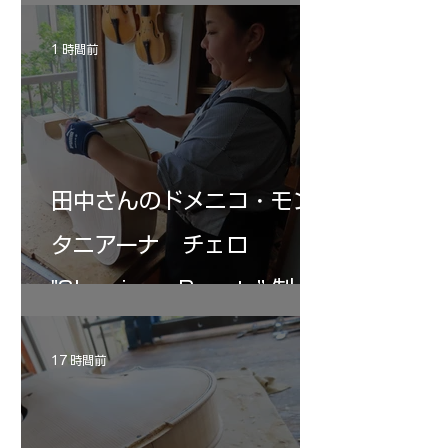
1 時間前
田中さんのドメニコ・モン
タニアーナ チェロ
"Sleeping・Beauty” 制作
記 31
17 時間前