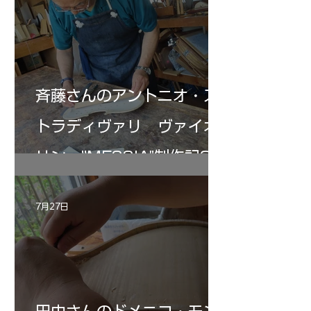
斉藤さんのアントニオ・ス
トラディヴァリ ヴァイオ
リン ”MESSIA"制作記33
7月27日