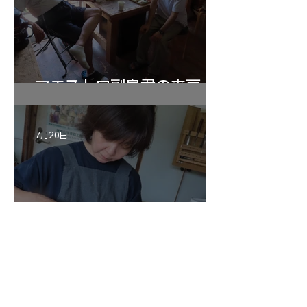
マエストロ副島君の来房
7月20日
小川さんのグアルネリ・デ
ルジェス ヴァイオリ
ン ”ALARD"制作記３4