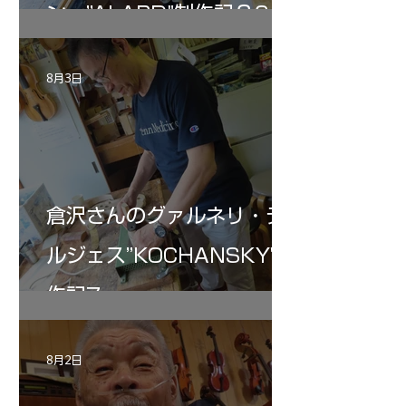
ン ”ALARD"制作記３6
8月3日
倉沢さんのグァルネリ・デ
ルジェス”KOCHANSKY"制
作記7
8月2日