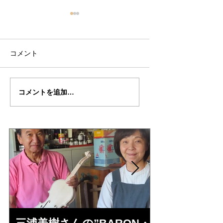
コメント
瀬川君の”DAVIDOV"制
瀬川君の”DAVIDO
コメントを追加…
作記29
作記28