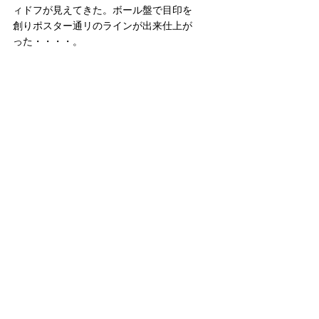
ィドフが見えてきた。ボール盤で目印を
創りポスター通リのラインが出来仕上が
った・・・・。