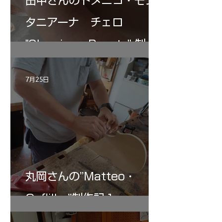
田中さんのドメニコ・モン
タニアーナ チェロ
"Sleeping・Beauty” 制作
記 30
7月25日
丸岡さんの”Matteo・
Gofliller”制作記１