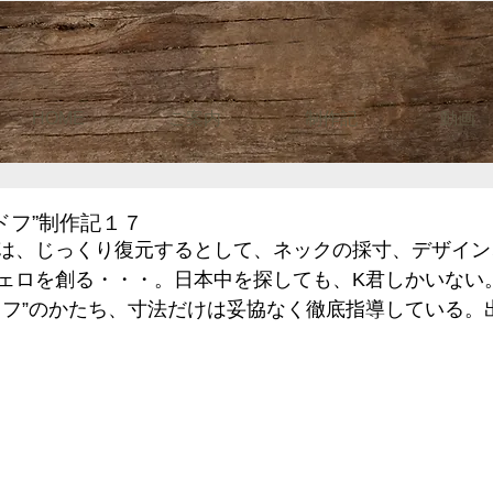
HOME
ご案内
制作記
動画
ドフ”制作記１７
は、じっくり復元するとして、ネックの採寸、デザイン
ェロを創る・・・。日本中を探しても、K君しかいない
ドフ”のかたち、寸法だけは妥協なく徹底指導している。