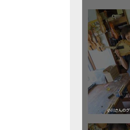
三浦美樹さん
小川さんのグ