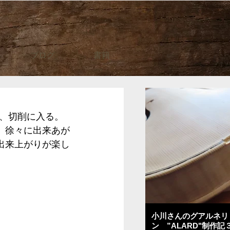
ブログ
書籍
、切削に入る。
。徐々に出来あが
出来上がりが楽し
小川さんのグアルネリ
ン ”ALARD"制作記