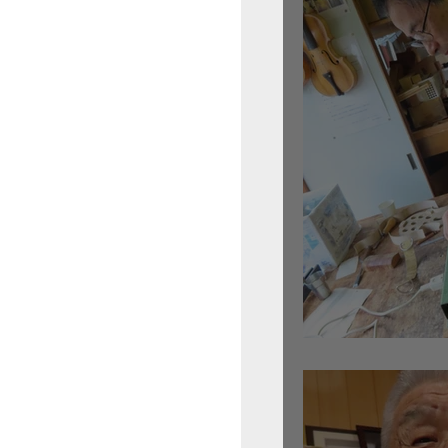
倉沢さんのグァルネ