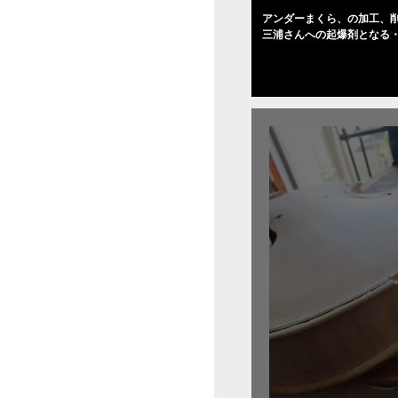
アンダーまくら、の加工、削
三浦さんへの起爆剤となる