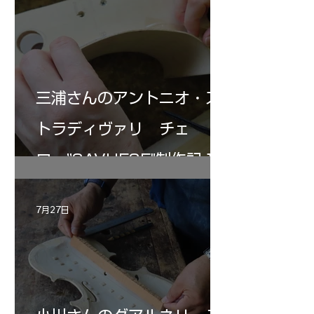
三浦さんのアントニオ・ス
トラディヴァリ チェ
ロ ”SAVUESE"制作記１2
7月27日