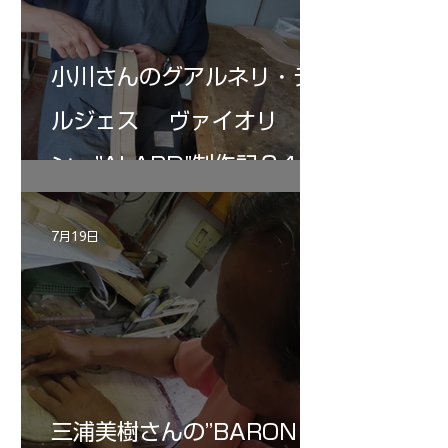
小川さんのグアルネリ・デ
ルジェス ヴァイオリ
ン ”ALARD"制作記３4
7月19日
三浦美樹さんの”BARON・