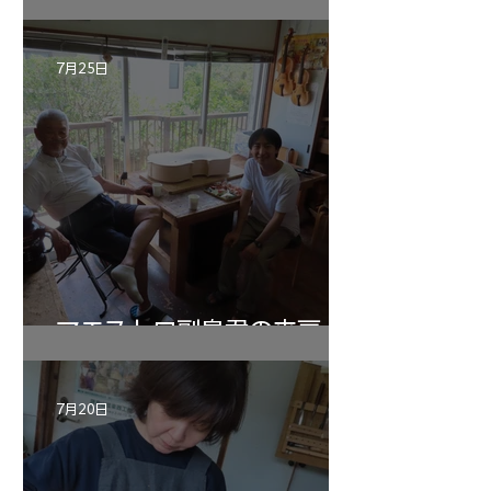
7月25日
マエストロ副島君の来房
7月20日