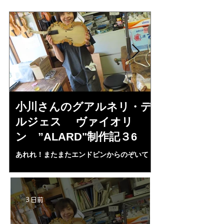
小川さんのグアルネリ・デ
倉沢さんの
ルジェス ヴァイオリ
ルジェス”KO
ン ”ALARD"制作記３6
作記7
あれれ！またまたエンドピンからのぞいて
コーチャンスキー、
る・・・。発見、わずかな光が漏れてる。全
も呼ばれる、WIに
部やり直し。エンドピン脇をヤスリ、ノミ、
ンストのポール・コ
ペーパー１００゜で徹底して削る。やっと光
ある。倉沢さん徹底
が消えた。にかわで再度閉じる。消えた――
ーティカルを追及し
3 日前
の小川さんの笑顔が満開となる・・。いよい
いる。基本に神経を
よ来週からニス塗りか？