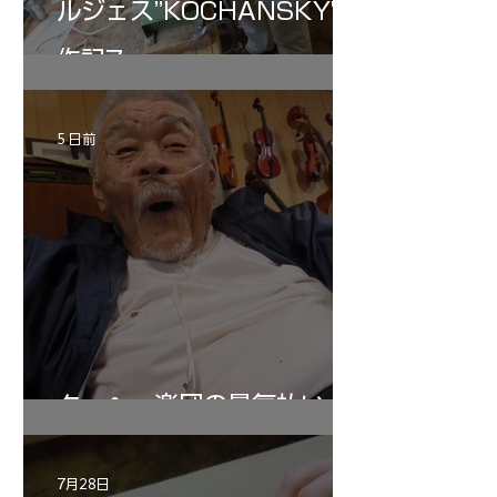
ルジェス”KOCHANSKY"制
作記7
5 日前
ターヘー楽団の暑気払い
7月28日