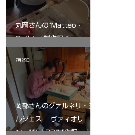
丸岡さんの”Matteo・
Gofliller”制作記１
7月25日
岡部さんのグァルネリ・デ
ルジェス ヴァィオリ
ン ”ALARD"制作記 １2