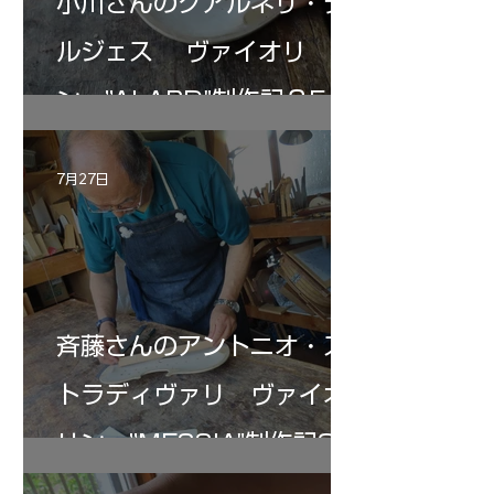
小川さんのグアルネリ・デ
ルジェス ヴァイオリ
ン ”ALARD"制作記３5
7月27日
斉藤さんのアントニオ・ス
トラディヴァリ ヴァイオ
リン ”MESSIA"制作記33