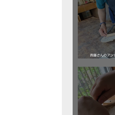
斉藤さんのアン