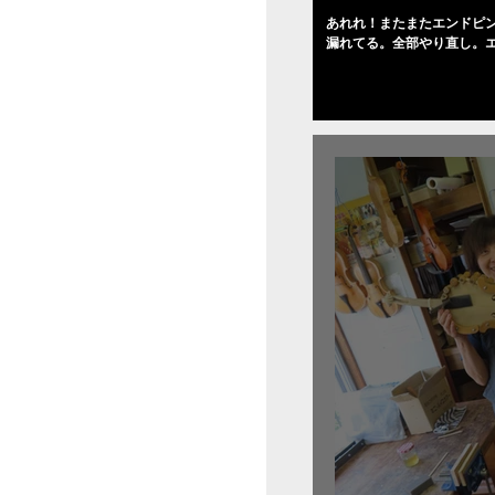
あれれ！またまたエンドピ
漏れてる。全部やり直し。
０゜で徹底して削る。やっ
――の小川さんの笑顔が満