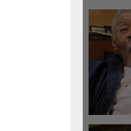
倉沢さんのグァルネ