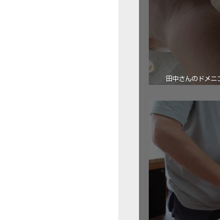
田中さんのドメニコ・