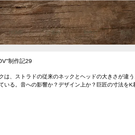
HOME
ご案内
制作記
動画
OV"制作記29
クは、ストラドの従来のネックとヘッドの大きさが違う
ている。音への影響か？デザイン上か？巨匠の寸法をK君