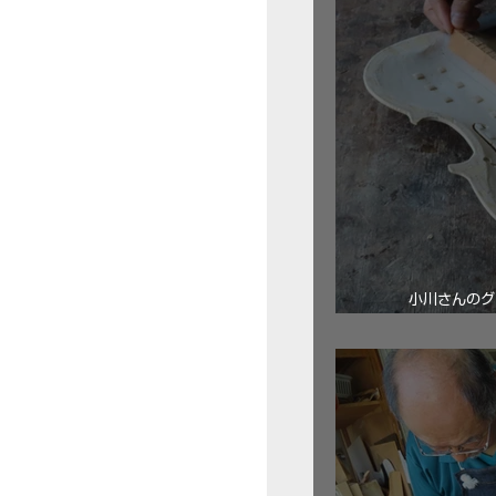
小川さんのグ