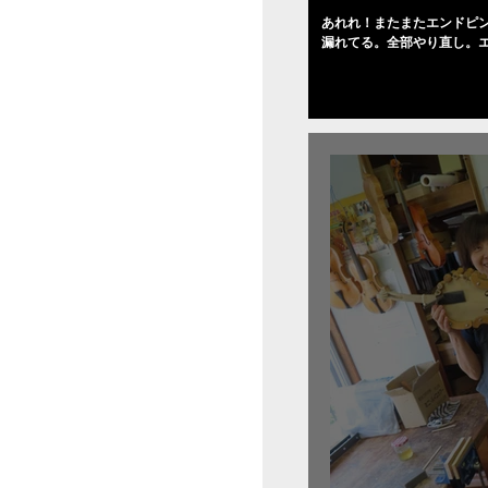
あれれ！またまたエンドピ
漏れてる。全部やり直し。
０゜で徹底して削る。やっ
――の小川さんの笑顔が満