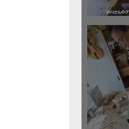
小川さんのグ