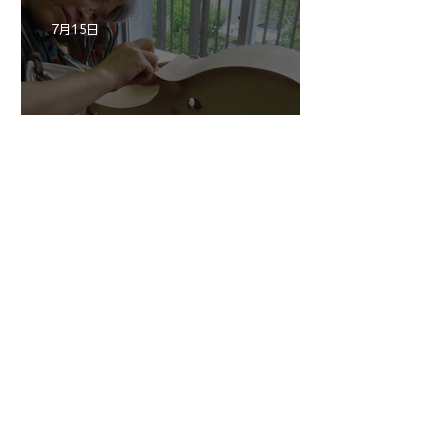
7月15日
三浦さんのアントニオ・ス
トラディヴァリ チェ
ロ ”SAVUESE"制作記１3
1
/
147
アーカイブ
2026年8月
（3）
3件の記事
2026年7月
（20）
20件の記事