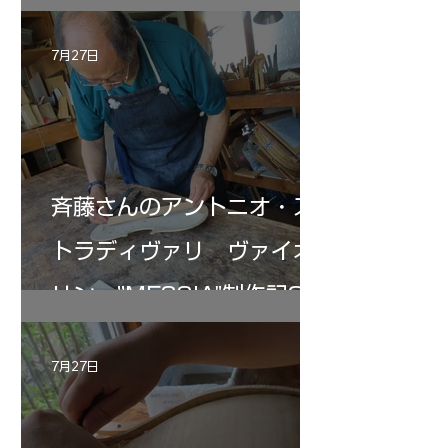
7月27日
斉藤さんのアントニオ・ス
トラディヴァリ ヴァイオ
リン ”MESSIA"制作記33
7月27日