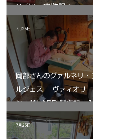
Gofliller”制作記１
7月25日
岡部さんのグァルネリ・デ
ルジェス ヴァィオリ
ン ”ALARD"制作記 １2
7月25日