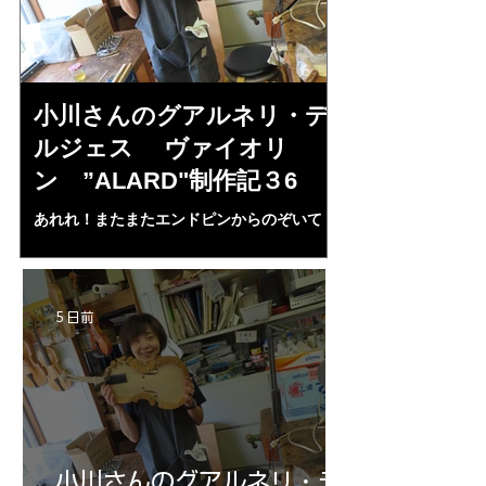
小川さんのグアルネリ・デ
倉沢さんの
ルジェス ヴァイオリ
ルジェス”KO
ン ”ALARD"制作記３6
作記7
あれれ！またまたエンドピンからのぞいて
コーチャンスキー、
る・・・。発見、わずかな光が漏れてる。全
も呼ばれる、WIに
部やり直し。エンドピン脇をヤスリ、ノミ、
ンストのポール・コ
ペーパー１００゜で徹底して削る。やっと光
ある。倉沢さん徹底
が消えた。にかわで再度閉じる。消えた――
ーティカルを追及し
5 日前
の小川さんの笑顔が満開となる・・。いよい
いる。基本に神経を
よ来週からニス塗りか？
小川さんのグアルネリ・デ