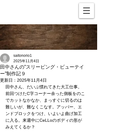
saitonorio1
2025年11月4日
田中さんの”スリーピング・ビューテイ
ー”制作記９
更新日：
2025年11月4日
田中さん、だいぶ慣れてきた大工仕事。
前回つけたC字コーナー余った側板をのこ
でカットなかなか、まっすぐに切るのは
難しいが、難なくこなす。アッパー、エ
ンドブロックをつけ、いよいよ曲げ加工
に入る。来週中にCeLLoのボディの形が
みえてくるか？