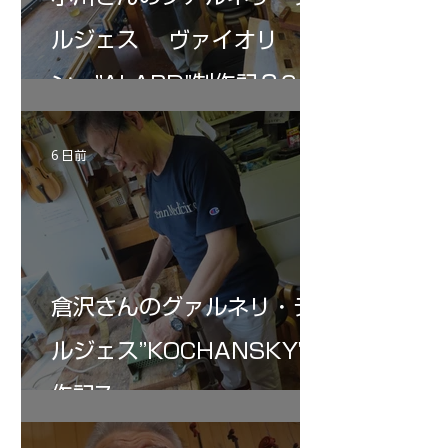
ルジェス ヴァイオリ
ン ”ALARD"制作記３6
6 日前
倉沢さんのグァルネリ・デ
ルジェス”KOCHANSKY"制
作記7