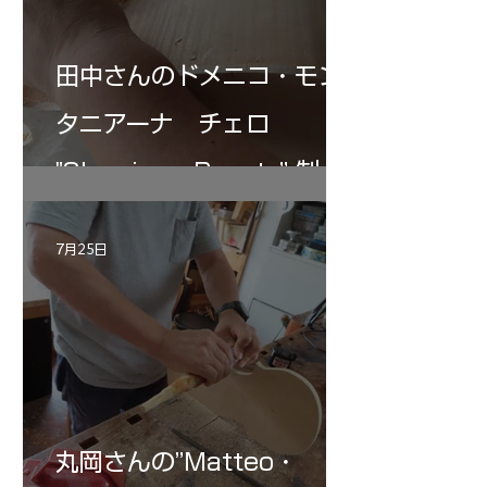
田中さんのドメニコ・モン
タニアーナ チェロ
"Sleeping・Beauty” 制作
記 30
7月25日
丸岡さんの”Matteo・