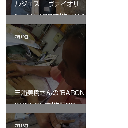
ルジェス ヴァイオリ
ン ”ALARD"制作記３4
7月19日
三浦美樹さんの”BARON・
KUNUPU"制作記30
7月18日