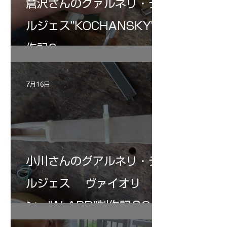
倉沢さんのグァルネリ・デ
ルジェス”KOCHANSKY"制
作記6
7月16日
小川さんのグアルネリ・デ
ルジェス ヴァイオリ
ン ”ALARD"制作記３3