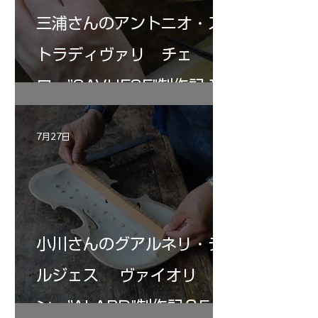
三浦さんのアントニオ・ス
トラディヴァリ チェ
ロ ”SAVUESE"制作記１2
7月27日
小川さんのグアルネリ・デ
ルジェス ヴァイオリ
ン ”ALARD"制作記３5