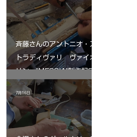
斉藤さんのアントニオ・ス
トラディヴァリ ヴァイオ
リン ”MESSIA"制作記32
7月16日