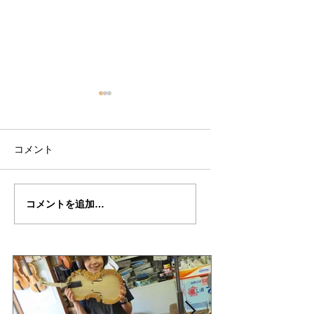
コメント
田中さんの”スリーピン
田中さんの”スリー
コメントを追加…
グ・ビューテイー”制作
グ・ビューティー”
記１０
記１０