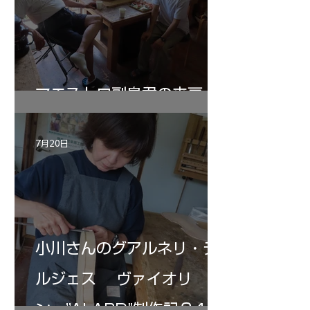
マエストロ副島君の来房
7月20日
小川さんのグアルネリ・デ
ルジェス ヴァイオリ
ン ”ALARD"制作記３4