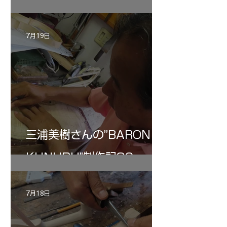
7月19日
三浦美樹さんの”BARON・
KUNUPU"制作記30
7月18日