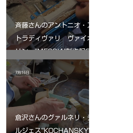
斉藤さんのアントニオ・ス
トラディヴァリ ヴァイオ
リン ”MESSIA"制作記32
7月16日
倉沢さんのグァルネリ・デ
ルジェス”KOCHANSKY"制