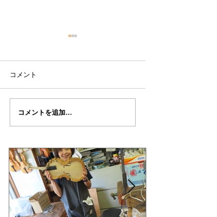
コメント
田中さんの”スリーピン
田中さんの”スリー
コメントを追加…
グ・ビューテイー”制作
グ・ビューティー”
記１０
記１０