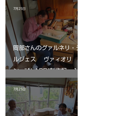
7月25日
岡部さんのグァルネリ・デ
ルジェス ヴァィオリ
ン ”ALARD"制作記 １2
7月25日