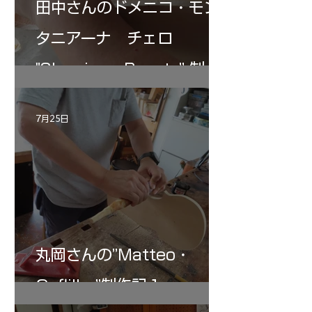
田中さんのドメニコ・モン
タニアーナ チェロ
"Sleeping・Beauty” 制作
記 30
7月25日
丸岡さんの”Matteo・
Gofliller”制作記１