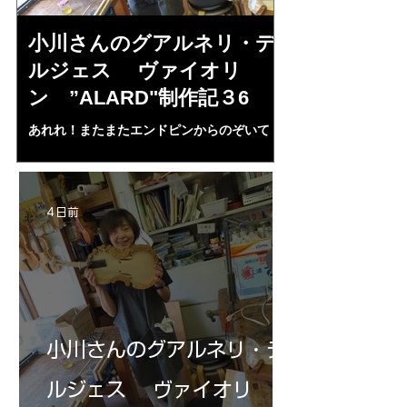
小川さんのグアルネリ・デ
倉沢さんの
ルジェス ヴァイオリ
ルジェス”KO
ン ”ALARD"制作記３6
作記7
あれれ！またまたエンドピンからのぞいて
コーチャンスキー、
る・・・。発見、わずかな光が漏れてる。全
も呼ばれる、WIに
部やり直し。エンドピン脇をヤスリ、ノミ、
ンストのポール・コ
ペーパー１００゜で徹底して削る。やっと光
ある。倉沢さん徹底
が消えた。にかわで再度閉じる。消えた――
ーティカルを追及し
4 日前
の小川さんの笑顔が満開となる・・。いよい
いる。基本に神経を
よ来週からニス塗りか？
小川さんのグアルネリ・デ
ルジェス ヴァイオリ