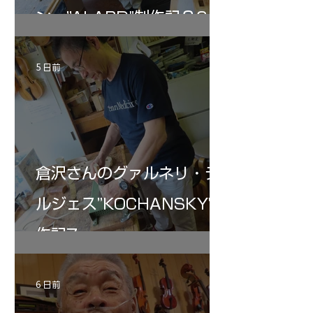
ン ”ALARD"制作記３6
5 日前
倉沢さんのグァルネリ・デ
ルジェス”KOCHANSKY"制
作記7
6 日前