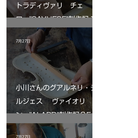
トラディヴァリ チェ
ロ ”SAVUESE"制作記１2
7月27日
小川さんのグアルネリ・デ
ルジェス ヴァイオリ
ン ”ALARD"制作記３5
7月27日