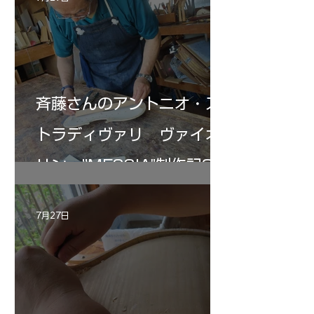
斉藤さんのアントニオ・ス
トラディヴァリ ヴァイオ
リン ”MESSIA"制作記33
7月27日