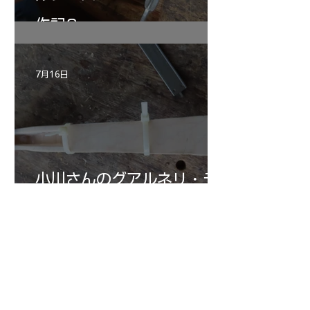
作記6
7月16日
小川さんのグアルネリ・デ
ルジェス ヴァイオリ
ン ”ALARD"制作記３3
7月15日