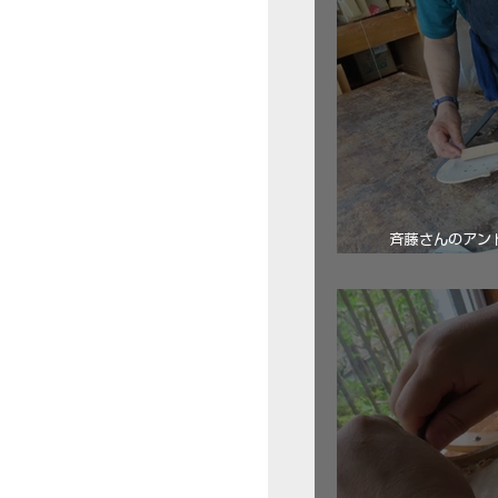
斉藤さんのアン