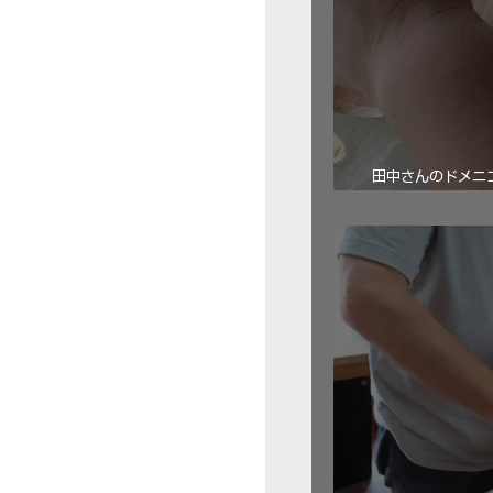
田中さんのドメニコ・