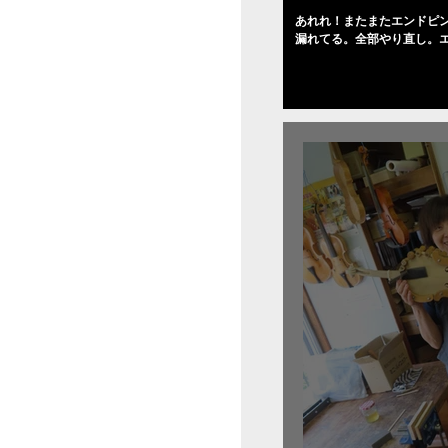
あれれ！またまたエンドピ
漏れてる。全部やり直し。
０゜で徹底して削る。やっ
――の小川さんの笑顔が満