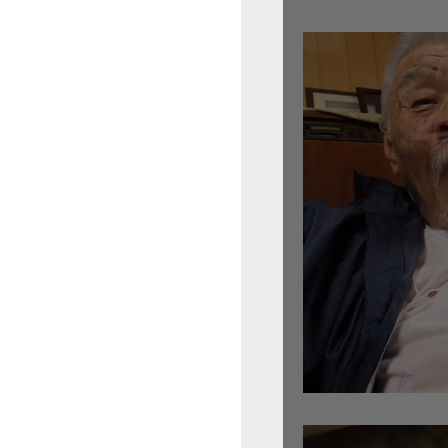
倉沢さんのグァルネ