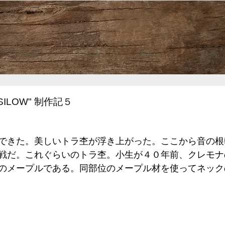
HOME
ご案内
制作記
動画
ILOW" 制作記５
できた。美しいトラ杢が浮き上がった。ここから音の根
戦だ。これぐらいのトラ杢。小生が４０年前、クレモナ
のメープルである。同部位のメープル材を使ってネック