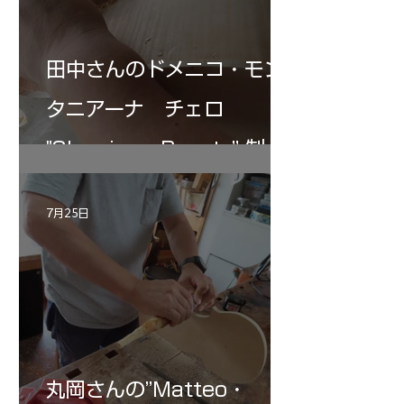
田中さんのドメニコ・モン
タニアーナ チェロ
"Sleeping・Beauty” 制作
記 30
7月25日
丸岡さんの”Matteo・