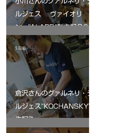
小川さんのグアルネリ・デ
ルジェス ヴァイオリ
ン ”ALARD"制作記３6
5 日前
倉沢さんのグァルネリ・デ
ルジェス”KOCHANSKY"制
作記7