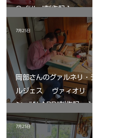
Gofliller”制作記１
7月25日
岡部さんのグァルネリ・デ
ルジェス ヴァィオリ
ン ”ALARD"制作記 １2
7月25日