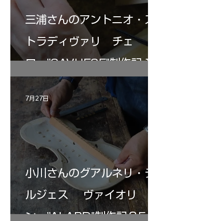
三浦さんのアントニオ・ス
トラディヴァリ チェ
ロ ”SAVUESE"制作記１2
7月27日
小川さんのグアルネリ・デ
ルジェス ヴァイオリ
ン ”ALARD"制作記３5