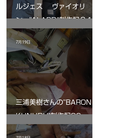
ルジェス ヴァイオリ
ン ”ALARD"制作記３4
7月19日
三浦美樹さんの”BARON・
KUNUPU"制作記30
7月18日