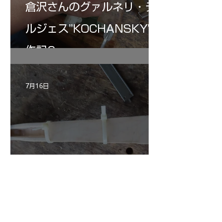
倉沢さんのグァルネリ・デ
ルジェス”KOCHANSKY"制
作記6
7月16日
小川さんのグアルネリ・デ
ルジェス ヴァイオリ
ン ”ALARD"制作記３3