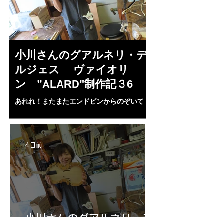
小川さんのグアルネリ・デ
倉沢さんの
ルジェス ヴァイオリ
ルジェス”KO
ン ”ALARD"制作記３6
作記7
あれれ！またまたエンドピンからのぞいて
コーチャンスキー、
る・・・。発見、わずかな光が漏れてる。全
も呼ばれる、WIに
部やり直し。エンドピン脇をヤスリ、ノミ、
ンストのポール・コ
ペーパー１００゜で徹底して削る。やっと光
ある。倉沢さん徹底
が消えた。にかわで再度閉じる。消えた――
ーティカルを追及し
4 日前
の小川さんの笑顔が満開となる・・。いよい
いる。基本に神経を
よ来週からニス塗りか？