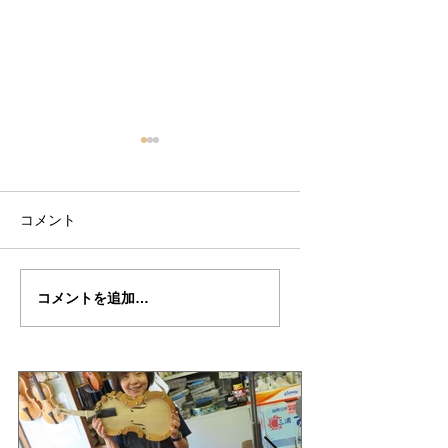
コメント
石井さんの”DE・
石井さんの”DE・
コメントを追加…
MUNCK"制作記２7
MUNCK"制作記２