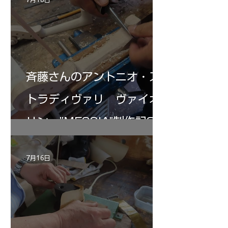
斉藤さんのアントニオ・ス
トラディヴァリ ヴァイオ
リン ”MESSIA"制作記32
7月16日