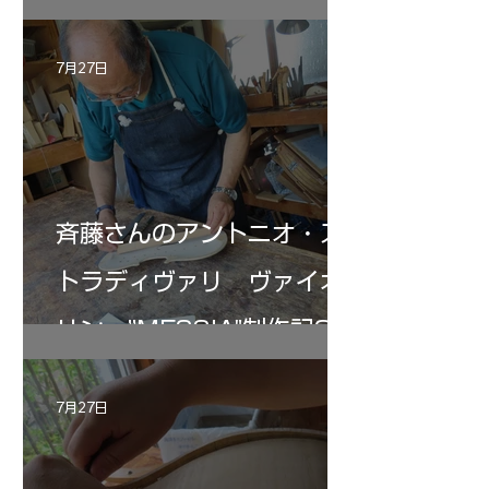
7月27日
斉藤さんのアントニオ・ス
トラディヴァリ ヴァイオ
リン ”MESSIA"制作記33
7月27日