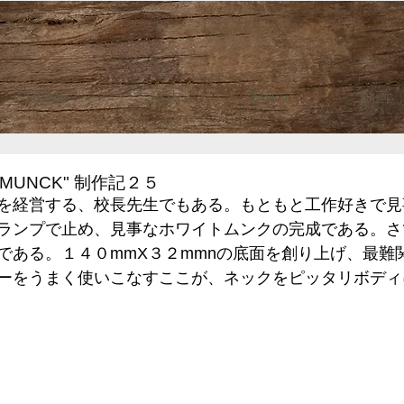
HOME
ご案内
制作記
動画
MUNCK" 制作記２５
を経営する、校長先生でもある。もともと工作好きで見
ランプで止め、見事なホワイトムンクの完成である。さ
である。１４０mmX３２mmnの底面を創り上げ、最難
ーをうまく使いこなすここが、ネックをピッタリボディ