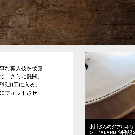
ブログ
書籍
事な職人技を披露
て、さらに難関、
関蟻加工に入る。
にフィットさせ
小川さんのグアルネリ
ン ”ALARD"制作記