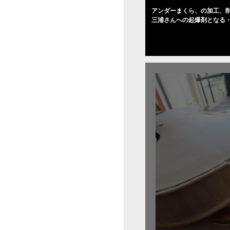
アンダーまくら、の加工、削
三浦さんへの起爆剤となる