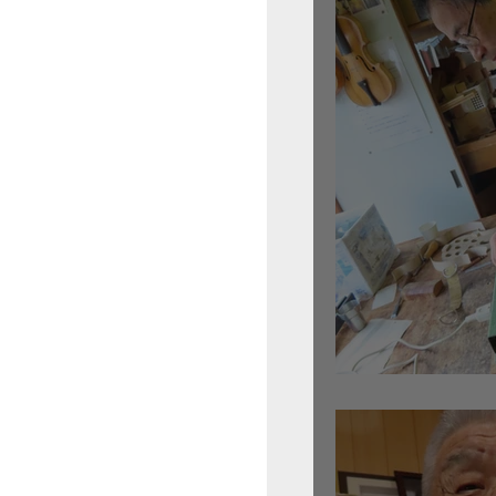
倉沢さんのグァルネ