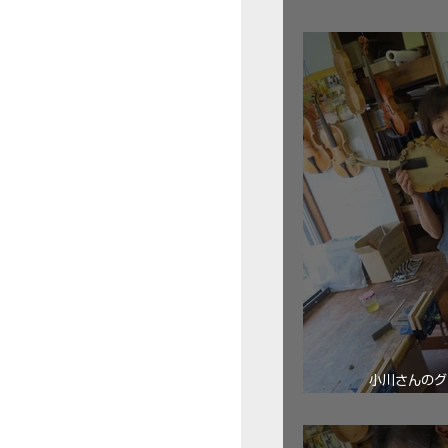
三浦美樹さん
小川さんのグ