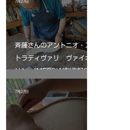
7月27日
斉藤さんのアントニオ・ス
トラディヴァリ ヴァイオ
リン ”MESSIA"制作記33
7月27日