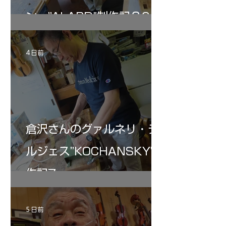
ン ”ALARD"制作記３6
4 日前
倉沢さんのグァルネリ・デ
ルジェス”KOCHANSKY"制
作記7
5 日前