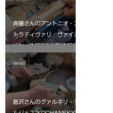
斉藤さんのアントニオ・ス
トラディヴァリ ヴァイオ
リン ”MESSIA"制作記32
7月16日
倉沢さんのグァルネリ・デ
ルジェス”KOCHANSKY"制