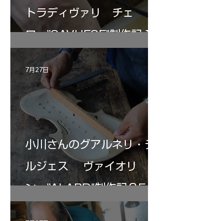
トラディヴァリ チェ
ロ ”SAVUESE"制作記１2
7月27日
小川さんのグアルネリ・デ
ルジェス ヴァイオリ
ン ”ALARD"制作記３5