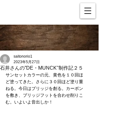
saitonorio1
2023年5月27日
石井さんの”DE・MUNCK"制作記２５
サンセットカラーの元、黄色を１０回ほ
ど塗ってきた。さらに３０回ほど塗り重
ねる。今日はブリッジを創る。カーボン
を敷き、ブリッジフットを合わせ削りこ
む。いよいよ音出しか！