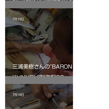
ン ”ALARD"制作記３4
7月19日
三浦美樹さんの”BARON・
KUNUPU"制作記30
7月18日