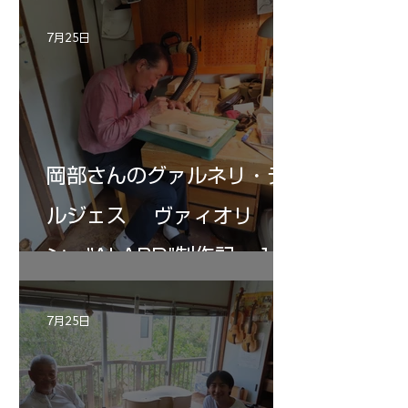
7月25日
岡部さんのグァルネリ・デ
ルジェス ヴァィオリ
ン ”ALARD"制作記 １2
7月25日