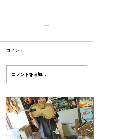
コメント
石井さんの”DE・
石井さんの”DE・
コメントを追加…
MUNCK"制作記２7
MUNCK"制作記２