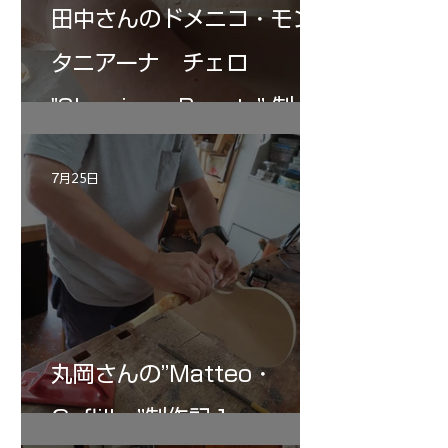
田中さんのドメニコ・モン
タニアーナ チェロ
"Sleeping・Beauty” 制作
記 30
7月25日
丸岡さんの”Matteo・
Gofliller”制作記１