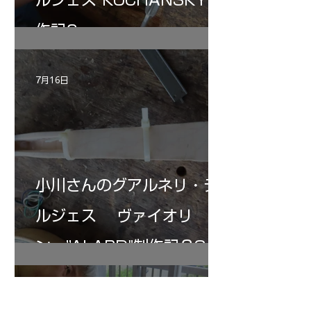
作記6
7月16日
小川さんのグアルネリ・デ
ルジェス ヴァイオリ
ン ”ALARD"制作記３3
7月15日