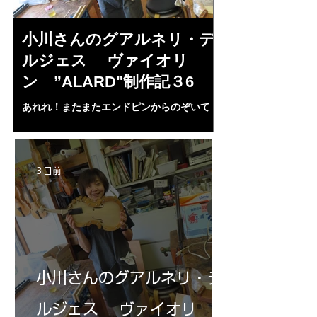
小川さんのグアルネリ・デ
倉沢さんの
ルジェス ヴァイオリ
ルジェス”KO
ン ”ALARD"制作記３6
作記7
あれれ！またまたエンドピンからのぞいて
コーチャンスキー、
る・・・。発見、わずかな光が漏れてる。全
も呼ばれる、WIに
部やり直し。エンドピン脇をヤスリ、ノミ、
ンストのポール・コ
ペーパー１００゜で徹底して削る。やっと光
ある。倉沢さん徹底
が消えた。にかわで再度閉じる。消えた――
ーティカルを追及し
3 日前
の小川さんの笑顔が満開となる・・。いよい
いる。基本に神経を
よ来週からニス塗りか？
小川さんのグアルネリ・デ
ルジェス ヴァイオリ