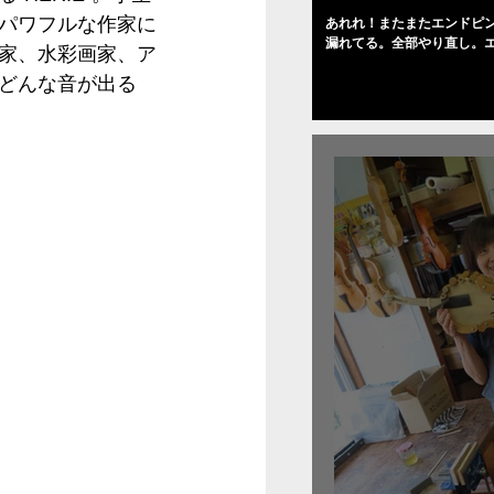
パワフルな作家に
あれれ！またまたエンドピ
漏れてる。全部やり直し。
家、水彩画家、ア
０゜で徹底して削る。やっ
どんな音が出る
――の小川さんの笑顔が満