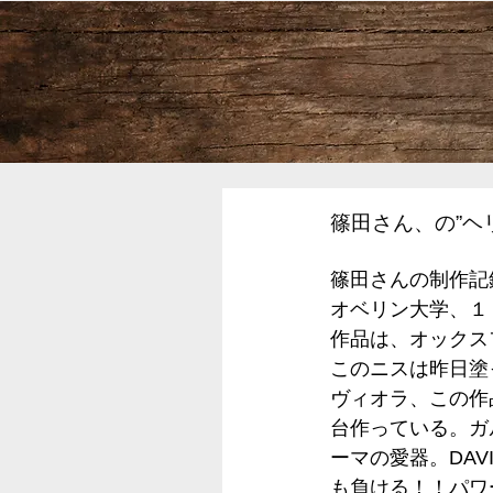
篠田さん、の”ヘ
篠田さんの制作記
オベリン大学、１０
作品は、オックス
このニスは昨日塗っ
ヴィオラ、この作
台作っている。ガ
ーマの愛器。DA
も負ける！！パワ