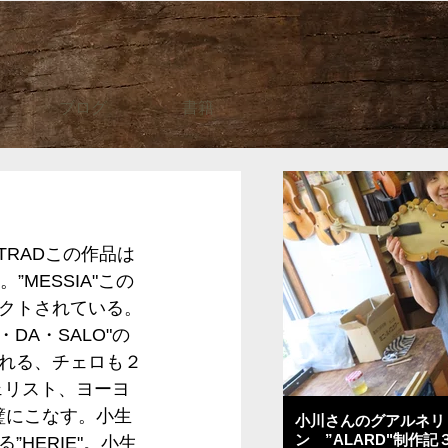
ブログ
書籍
TRADこの作品は
MESSIA"この
クトされている。
DA・SALO"の
れる、チェロも２
ェリスト、ヨーヨ
璧にこなす。小生
小川さんのグアルネリ
ン ”ALARD"制作記
HERIE"。小生