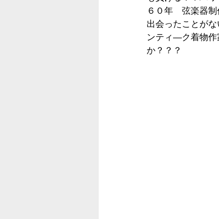
６０年　弦楽器制
出会ったことがな
ンティ―ク着物作
か？？？