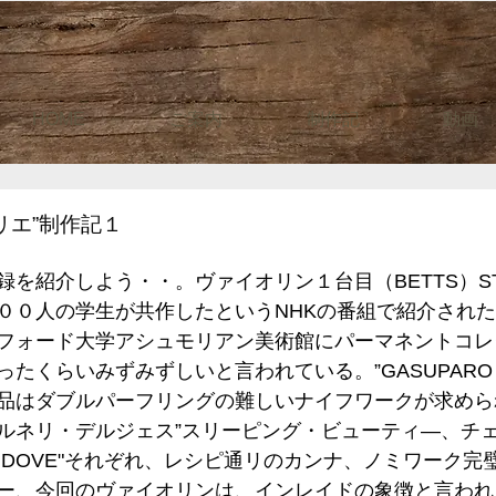
HOME
ご案内
制作記
動画
リエ”制作記１
録を紹介しよう・・。ヴァイオリン１台目（BETTS）S
０人の学生が共作したというNHKの番組で紹介された。”
フォード大学アシュモリアン美術館にパーマネントコレ
たくらいみずみずしいと言われている。”GASUPARO・
品はダブルパーフリングの難しいナイフワークが求めら
ルネリ・デルジェス”スリーピング・ビューティ―、チ
VIDOVE"それぞれ、レシピ通リのカンナ、ノミワーク完
ー、今回のヴァイオリンは、インレイドの象徴と言われる”