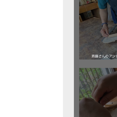
斉藤さんのアン