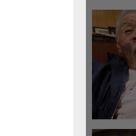
倉沢さんのグァルネ