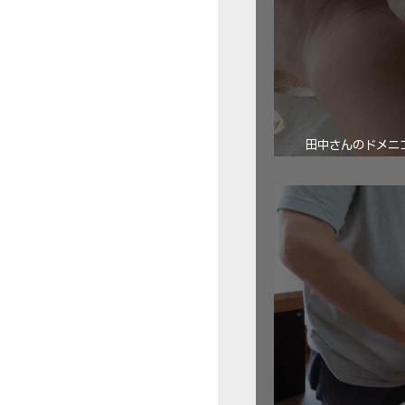
田中さんのドメニコ・