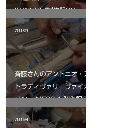
KUNUPU"制作記30
7月18日
斉藤さんのアントニオ・ス
トラディヴァリ ヴァイオ
リン ”MESSIA"制作記32
7月16日