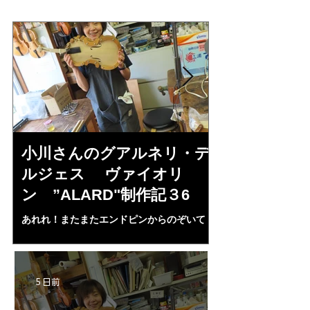
小川さんのグアルネリ・デ
倉沢さんの
ルジェス ヴァイオリ
ルジェス”KO
ン ”ALARD"制作記３6
作記7
あれれ！またまたエンドピンからのぞいて
コーチャンスキー、
る・・・。発見、わずかな光が漏れてる。全
も呼ばれる、WIに
部やり直し。エンドピン脇をヤスリ、ノミ、
ンストのポール・コ
ペーパー１００゜で徹底して削る。やっと光
ある。倉沢さん徹底
が消えた。にかわで再度閉じる。消えた――
ーティカルを追及し
5 日前
の小川さんの笑顔が満開となる・・。いよい
いる。基本に神経を
よ来週からニス塗りか？