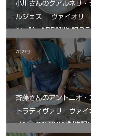
小川さんのグアルネリ・デ
ルジェス ヴァイオリ
ン ”ALARD"制作記３5
7月27日
斉藤さんのアントニオ・ス
トラディヴァリ ヴァイオ
リン ”MESSIA"制作記33