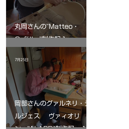
丸岡さんの”Matteo・
Gofliller”制作記１
7月25日
岡部さんのグァルネリ・デ
ルジェス ヴァィオリ
ン ”ALARD"制作記 １2