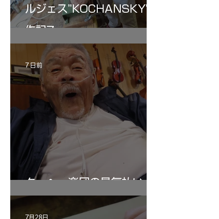
ルジェス”KOCHANSKY"制
作記7
7 日前
ターヘー楽団の暑気払い
7月28日