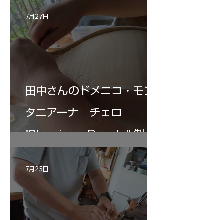
7月27日
田中さんのドメニコ・モン
タニアーナ チェロ
"Sleeping・Beauty” 制作
記 30
7月25日