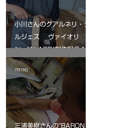
小川さんのグアルネリ・デ
ルジェス ヴァイオリ
ン ”ALARD"制作記３4
7月19日
三浦美樹さんの”BARON・