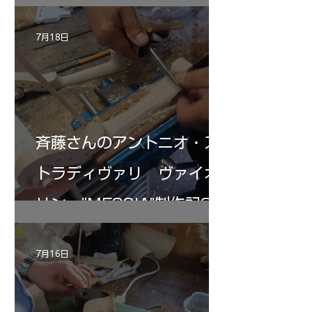
7月18日
斉藤さんのアントニオ・ス
トラディヴァリ ヴァイオ
リン ”MESSIA"制作記32
7月16日