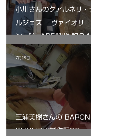
小川さんのグアルネリ・デ
ルジェス ヴァイオリ
ン ”ALARD"制作記３4
7月19日
三浦美樹さんの”BARON・
KUNUPU"制作記30