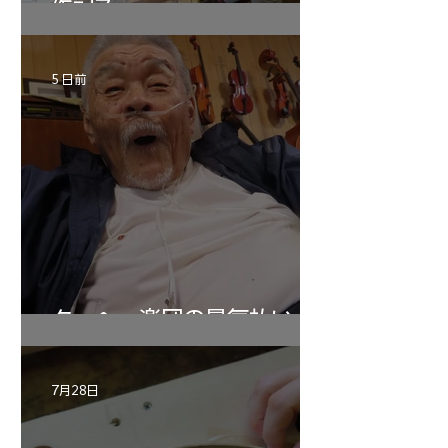
作記7
5 日前
ターヘー楽団の暑気払い
7月28日