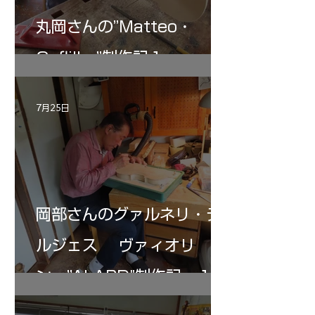
丸岡さんの”Matteo・
Gofliller”制作記１
7月25日
岡部さんのグァルネリ・デ
ルジェス ヴァィオリ
ン ”ALARD"制作記 １2