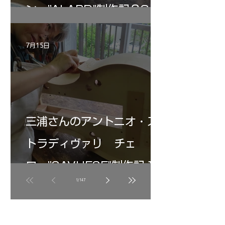
ン ”ALARD"制作記３3
7月15日
三浦さんのアントニオ・ス
トラディヴァリ チェ
ロ ”SAVUESE"制作記１3
1
/
147
アーカイブ