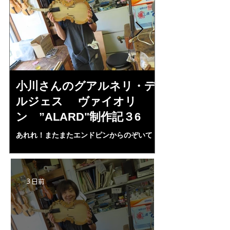
小川さんのグアルネリ・デ
倉沢さんの
ルジェス ヴァイオリ
ルジェス”KO
ン ”ALARD"制作記３6
作記7
あれれ！またまたエンドピンからのぞいて
コーチャンスキー、
る・・・。発見、わずかな光が漏れてる。全
も呼ばれる、WIに
部やり直し。エンドピン脇をヤスリ、ノミ、
ンストのポール・コ
ペーパー１００゜で徹底して削る。やっと光
ある。倉沢さん徹底
が消えた。にかわで再度閉じる。消えた――
ーティカルを追及し
3 日前
の小川さんの笑顔が満開となる・・。いよい
いる。基本に神経を
よ来週からニス塗りか？