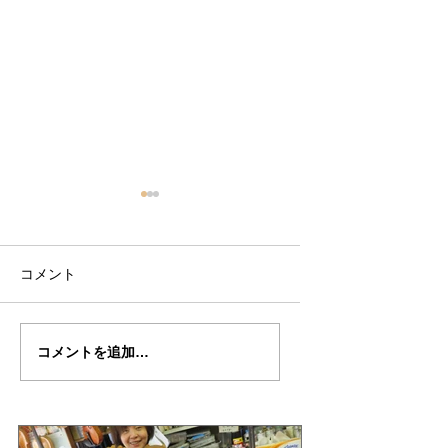
コメント
篠田さん
篠田さん
コメントを追加…
の”SAVIONARI"制作記
の”SAVIONARI"
２５（完成編）
２２