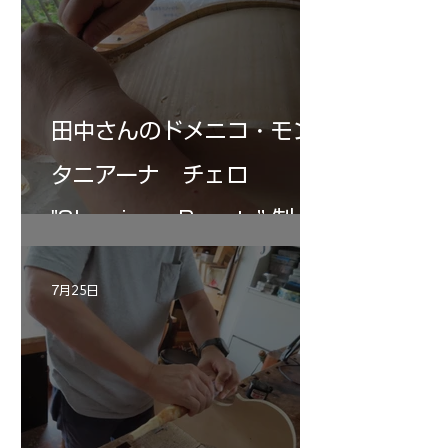
田中さんのドメニコ・モン
タニアーナ チェロ
"Sleeping・Beauty” 制作
記 30
7月25日