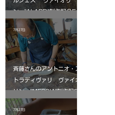
ルジェス ヴァイオリ
ン ”ALARD"制作記３5
7月27日
斉藤さんのアントニオ・ス
トラディヴァリ ヴァイオ
リン ”MESSIA"制作記33
7月27日