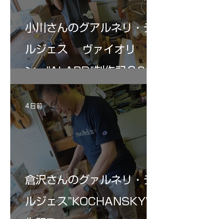
小川さんのグアルネリ・デ
ルジェス ヴァイオリ
ン ”ALARD"制作記３6
4 日前
倉沢さんのグァルネリ・デ
ルジェス”KOCHANSKY"制