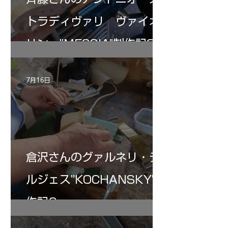
トラディヴァリ ヴァイオ
リン ”MESSIA"制作記32
7月16日
倉沢さんのグァルネリ・デ
ルジェス”KOCHANSKY"制
作記6