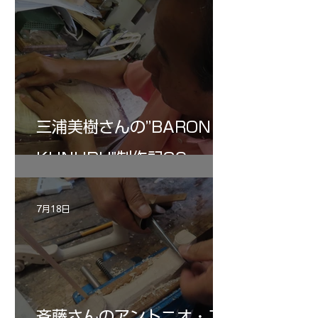
三浦美樹さんの”BARON・
KUNUPU"制作記30
7月18日
斉藤さんのアントニオ・ス