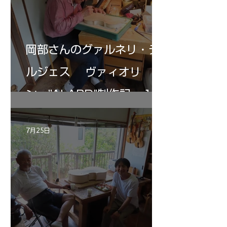
岡部さんのグァルネリ・デ
ルジェス ヴァィオリ
ン ”ALARD"制作記 １2
7月25日