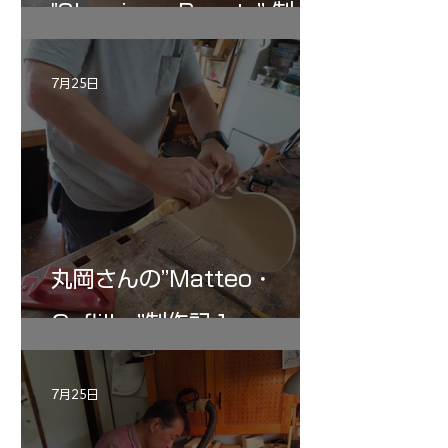
"Sleeping・Beauty” 制作
記 30
7月25日
丸岡さんの”Matteo・
Gofliller”制作記１
7月25日