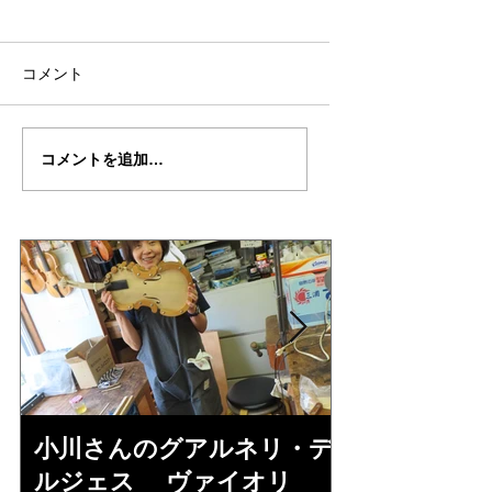
コメント
篠田さん
篠田さん
コメントを追加…
の”HELLIER"制作記２
の"HELLIER"制作
９（音出し編）
28（完成編）
小川さんのグアルネリ・デ
倉沢さんの
ルジェス ヴァイオリ
ルジェス”KO