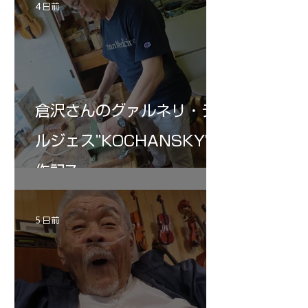
4 日前
倉沢さんのグァルネリ・デ
ルジェス”KOCHANSKY"制
作記7
5 日前