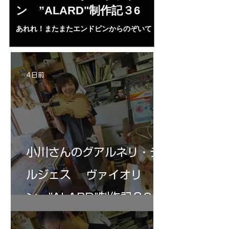
ン ”ALARD"制作記３6
作記7
あれれ！またまたエンドピンからのぞいて
コーチャンスキー、
る・・・。発見、わずかな光が漏れてる。全
も呼ばれる、WIに
部やり直し。エンドピン脇をヤスリ、ノミ、
ンストのポール・コ
ペーパー１００゜で徹底して削る。やっと光
ある。倉沢さん徹底
が消えた。にかわで再度閉じる。消えた――
ーティカルを追及し
4 日前
の小川さんの笑顔が満開となる・・。いよい
いる。基本に神経を
よ来週からニス塗りか？
小川さんのグアルネリ・デ
ルジェス ヴァイオリ
ン ”ALARD"制作記３6