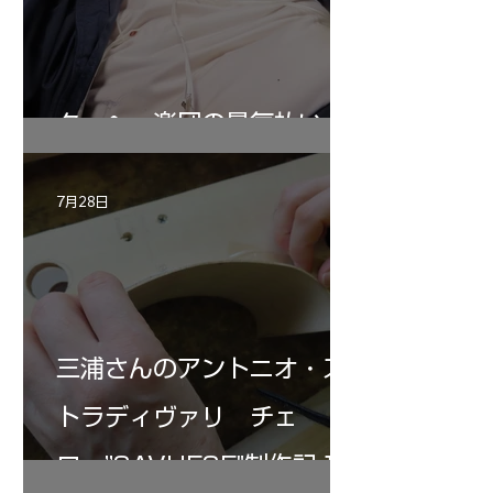
ターヘー楽団の暑気払い
7月28日
三浦さんのアントニオ・ス
トラディヴァリ チェ
ロ ”SAVUESE"制作記１2