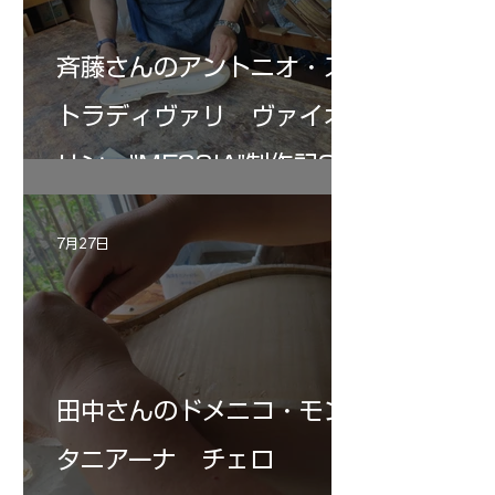
斉藤さんのアントニオ・ス
トラディヴァリ ヴァイオ
リン ”MESSIA"制作記33
7月27日
田中さんのドメニコ・モン
タニアーナ チェロ