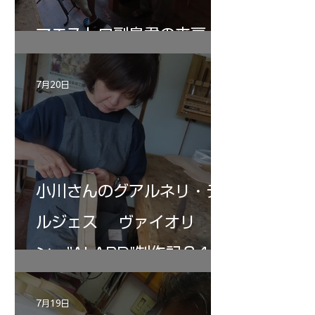
マエストロ副島君の来房
7月20日
小川さんのグアルネリ・デ
ルジェス ヴァイオリ
ン ”ALARD"制作記３4
7月19日