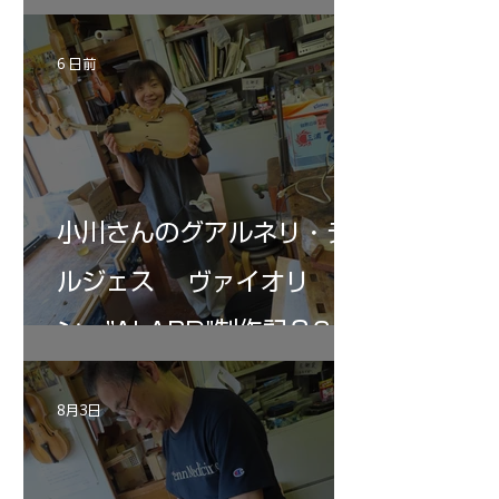
6 日前
小川さんのグアルネリ・デ
ルジェス ヴァイオリ
ン ”ALARD"制作記３6
8月3日