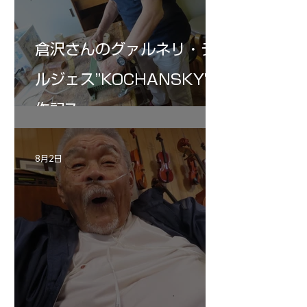
倉沢さんのグァルネリ・デ
ルジェス”KOCHANSKY"制
作記7
8月2日