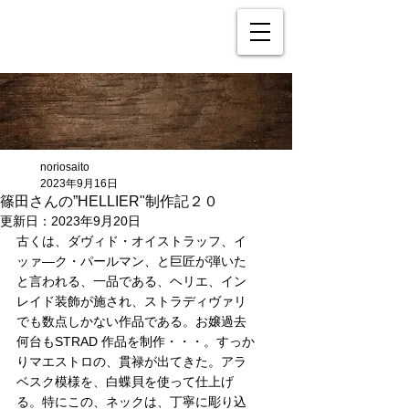
noriosaito
2023年9月16日
篠田さんの”HELLIER"制作記２０
更新日：
2023年9月20日
古くは、ダヴィド・オイストラッフ、イ
ッァ―ク・パールマン、と巨匠が弾いた
と言われる、一品である、ヘリエ、イン
レイド装飾が施され、ストラディヴァリ
でも数点しかない作品である。お嬢過去
何台もSTRAD 作品を制作・・・。すっか
りマエストロの、貫禄が出てきた。アラ
ベスク模様を、白蝶貝を使って仕上げ
る。特にこの、ネックは、丁寧に彫り込