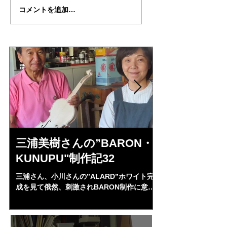
篠田さん
篠田さん
コメントを追加…
の”HELLIER"制作記２
の"HELLIER"制作
９（音出し編）
28（完成編）
三浦美樹さんの”BARON・
田中さんの
KUNUPU"制作記32
タニアーナ
"Sleeping・
三浦さん、小川さんの”ALARD”ホワイト完
31
成を見て俄然、刺激されBARON制作に意欲
側板の出幅を4㎜に
を燃やし始めた。小生の日本弦楽器協会の同
とした”がた”も正
時期会員の川上昭一郎氏に習っていた。バロ
にできてから。パー
ンほとんど完成形であるがなかなか進まなか
後々の上下板の固定