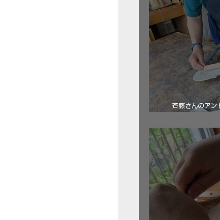
斉藤さんのアン