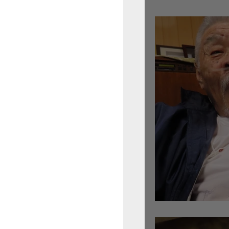
倉沢さんのグァルネ