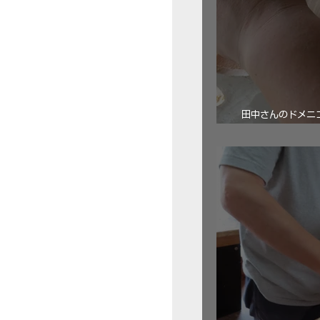
田中さんのドメニコ・