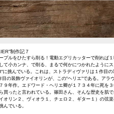
HOME
ご案内
制作記
動画
IER”制作記７
ープルをひたすら削る！電動エグリカッターで削れば１
して小カンナ、で削る、まるで何かにつかれたようにス
IER"に挑んでいる。これは、ストラディヴァリは１作目
２作目の装飾ヴァイオリンが、この”ヘリエ”である。アラ
７９年作。エドワード・ヘリエ卿が１７３４年に死を３
ら買ったと言われている。篠田さん、そんな歴史を肌で
イオリン２、ヴィオラ１、チェロ２、ギター１）の弦楽
挑んでいる。