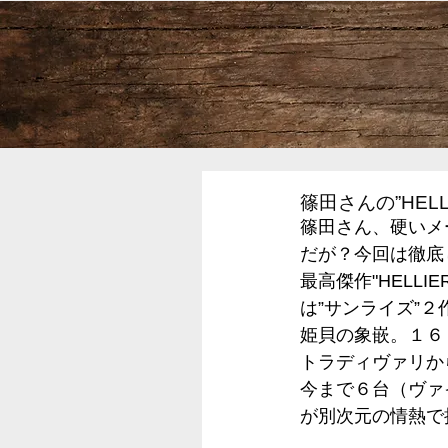
篠田さんの”HELL
篠田さん、硬いメ
だが？今回は徹底
最高傑作"HELL
は”サンライズ”
姫貝の象嵌。１６
トラディヴァリか
今まで６台（ヴァ
が別次元の情熱で