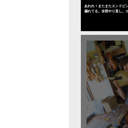
あれれ！またまたエンドピ
漏れてる。全部やり直し。
０゜で徹底して削る。やっ
――の小川さんの笑顔が満