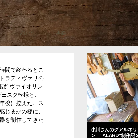
ブログ
書籍
時間で終わるとこ
トラディヴァリの
の装飾ヴァイオリン
ヴェスク模様と、
年後に控えた、ス
感じるかの様に、
器を制作してきた
小川さんのグアルネリ
ン ”ALARD"制作記