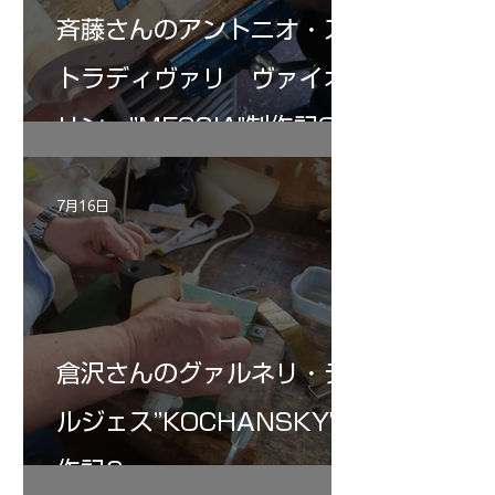
斉藤さんのアントニオ・ス
トラディヴァリ ヴァイオ
リン ”MESSIA"制作記32
7月16日
倉沢さんのグァルネリ・デ
ルジェス”KOCHANSKY"制
作記6