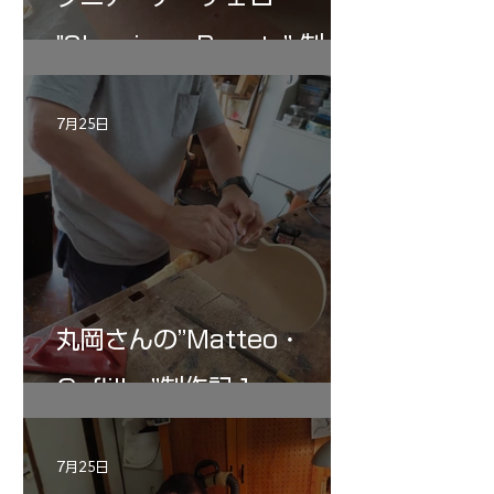
"Sleeping・Beauty” 制作
記 30
7月25日
丸岡さんの”Matteo・
Gofliller”制作記１
7月25日