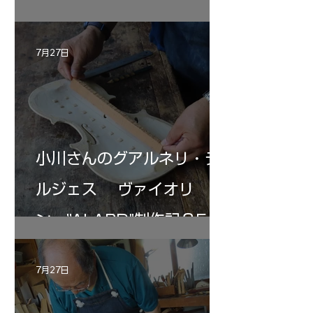
ロ ”SAVUESE"制作記１2
7月27日
小川さんのグアルネリ・デ
ルジェス ヴァイオリ
ン ”ALARD"制作記３5
7月27日