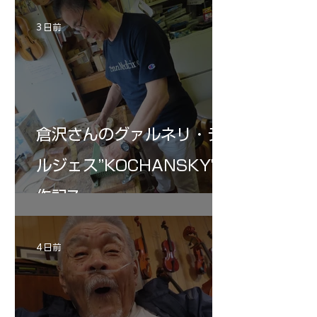
3 日前
倉沢さんのグァルネリ・デ
ルジェス”KOCHANSKY"制
作記7
4 日前