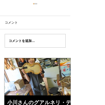
コメント
篠田さん
篠田さん
コメントを追加…
の”HELLIER"制作記２
の"HELLIER"制作
９（音出し編）
28（完成編）
小川さんのグアルネリ・デ
倉沢さんの