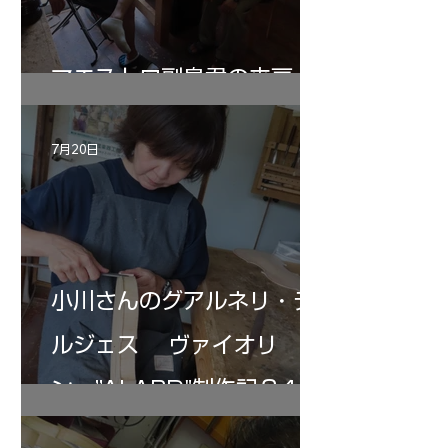
マエストロ副島君の来房
7月20日
小川さんのグアルネリ・デ
ルジェス ヴァイオリ
ン ”ALARD"制作記３4