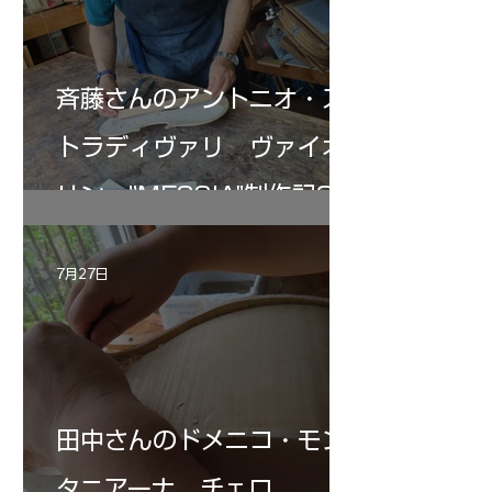
斉藤さんのアントニオ・ス
トラディヴァリ ヴァイオ
リン ”MESSIA"制作記33
7月27日
田中さんのドメニコ・モン
タニアーナ チェロ