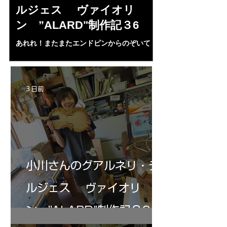
ルジェス ヴァイオリ
ルジェス”KO
ン ”ALARD"制作記３6
作記7
あれれ！またまたエンドピンからのぞいて
コーチャンスキー、
る・・・。発見、わずかな光が漏れてる。全
も呼ばれる、WIに
部やり直し。エンドピン脇をヤスリ、ノミ、
ンストのポール・コ
ペーパー１００゜で徹底して削る。やっと光
ある。倉沢さん徹底
が消えた。にかわで再度閉じる。消えた――
ーティカルを追及し
3 日前
の小川さんの笑顔が満開となる・・。いよい
いる。基本に神経を
よ来週からニス塗りか？
小川さんのグアルネリ・デ
ルジェス ヴァイオリ
ン ”ALARD"制作記３6