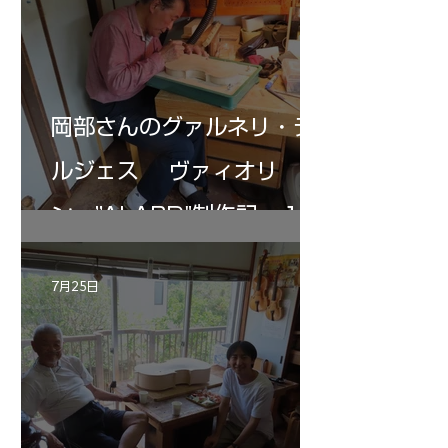
岡部さんのグァルネリ・デ
ルジェス ヴァィオリ
ン ”ALARD"制作記 １2
7月25日