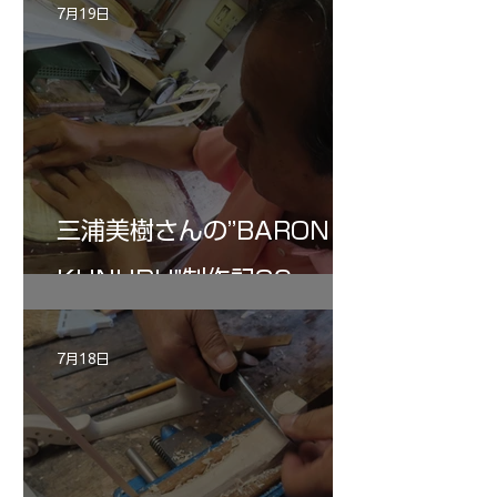
7月19日
三浦美樹さんの”BARON・
KUNUPU"制作記30
7月18日