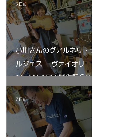
6 日前
小川さんのグアルネリ・デ
ルジェス ヴァイオリ
ン ”ALARD"制作記３6
7 日前