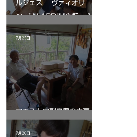
ルジェス ヴァィオリ
ン ”ALARD"制作記 １2
7月25日
マエストロ副島君の来房
7月20日