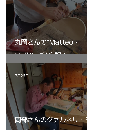
丸岡さんの”Matteo・
Gofliller”制作記１
7月25日
岡部さんのグァルネリ・デ