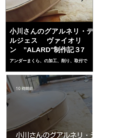
小川さんのグアルネリ・デ
三浦美樹さん
ルジェス ヴァイオリ
KUNUPU"制
ン ”ALARD"制作記３7
小川さんの”ALAR
然、刺激されBARO
アンダーまくら、の加工、削り、取付で
めた。小生の日本弦
ALARDのホワイト完成である。三浦さんへ
昭一郎氏に習ってい
の起爆剤となる・・・。
形であるがなかなか
んの完成に刺激され
10 時間前
小川さんのグアルネリ・デ