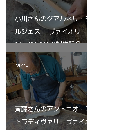
小川さんのグアルネリ・デ
ルジェス ヴァイオリ
ン ”ALARD"制作記３5
7月27日
斉藤さんのアントニオ・ス
トラディヴァリ ヴァイオ