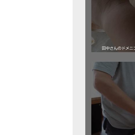
田中さんのドメニコ・