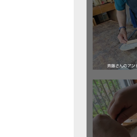
斉藤さんのアン