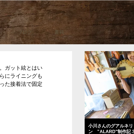
ブログ
書籍
。ガット絃とはい
らにライニングも
った接着法で固定
小川さんのグアルネリ
ン ”ALARD"制作記