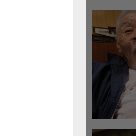
倉沢さんのグァルネ