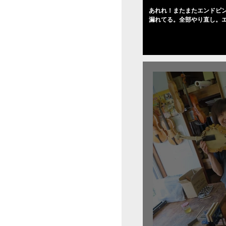
あれれ！またまたエンドピ
漏れてる。全部やり直し。
０゜で徹底して削る。やっ
――の小川さんの笑顔が満