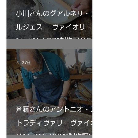
小川さんのグアルネリ・デ
ルジェス ヴァイオリ
ン ”ALARD"制作記３5
7月27日
斉藤さんのアントニオ・ス
トラディヴァリ ヴァイオ
リン ”MESSIA"制作記33