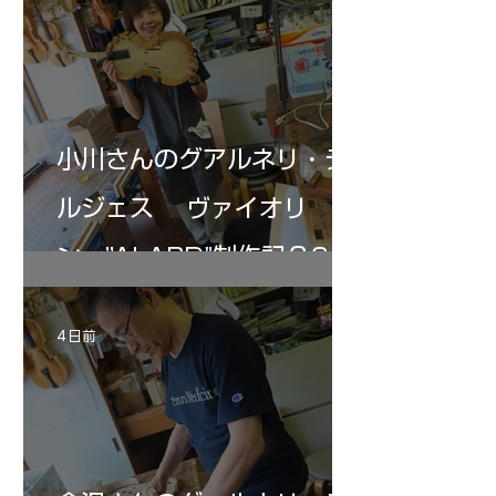
の小川さんの笑顔が満開となる・・。いよい
いる。基本に神経を
よ来週からニス塗りか？
小川さんのグアルネリ・デ
ルジェス ヴァイオリ
ン ”ALARD"制作記３6
4 日前