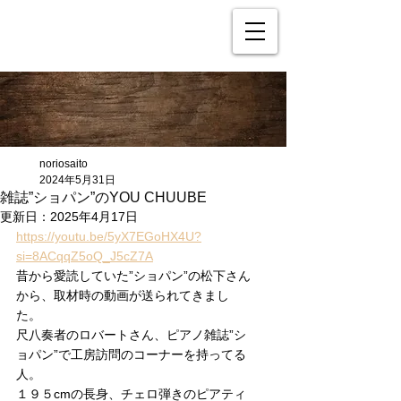
noriosaito
2024年5月31日
雑誌”ショパン”のYOU CHUUBE
更新日：
2025年4月17日
https://youtu.be/5yX7EGoHX4U?
si=8ACqqZ5oQ_J5cZ7A
昔から愛読していた”ショパン”の松下さん
から、取材時の動画が送られてきまし
た。
尺八奏者のロバートさん、ピアノ雑誌”シ
ョパン”で工房訪問のコーナーを持ってる
人。
１９５cmの長身、チェロ弾きのピアティ