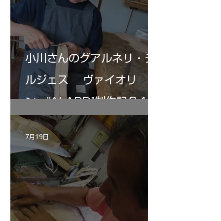
小川さんのグアルネリ・デ
ルジェス ヴァイオリ
ン ”ALARD"制作記３4
7月19日