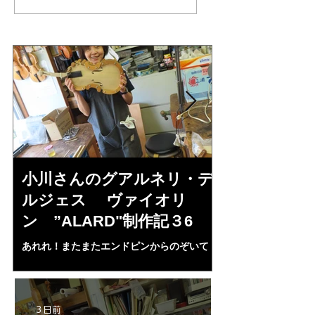
リ・デルジェ
い
ス”KOCHANSKY"制作
記7
小川さんのグアルネリ・デ
倉沢さんの
ルジェス ヴァイオリ
ルジェス”KO
ン ”ALARD"制作記３6
作記7
あれれ！またまたエンドピンからのぞいて
コーチャンスキー、
る・・・。発見、わずかな光が漏れてる。全
も呼ばれる、WIに
部やり直し。エンドピン脇をヤスリ、ノミ、
ンストのポール・コ
ペーパー１００゜で徹底して削る。やっと光
ある。倉沢さん徹底
が消えた。にかわで再度閉じる。消えた――
ーティカルを追及し
3 日前