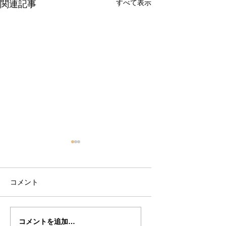
すべて表示
関連記事
コメント
倉沢さんのグァルネ
ターヘー楽団の暑
コメントを追加…