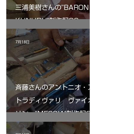
三浦美樹さんの”BARON・
KUNUPU"制作記30
7月18日
斉藤さんのアントニオ・ス
トラディヴァリ ヴァイオ
リン ”MESSIA"制作記32