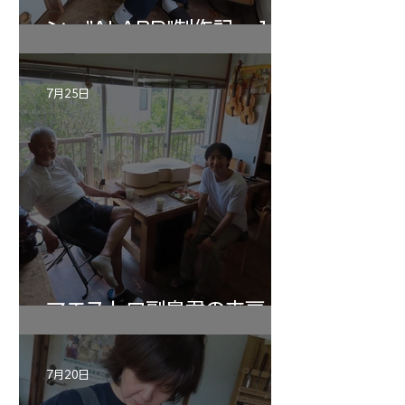
ン ”ALARD"制作記 １2
7月25日
マエストロ副島君の来房
7月20日