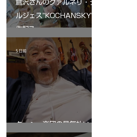
倉沢さんのグァルネリ・デ
ルジェス”KOCHANSKY"制
作記7
5 日前
ターヘー楽団の暑気払い