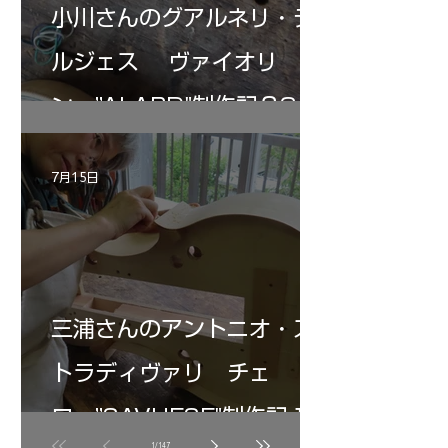
小川さんのグアルネリ・デ
ルジェス ヴァイオリ
ン ”ALARD"制作記３3
7月15日
三浦さんのアントニオ・ス
トラディヴァリ チェ
ロ ”SAVUESE"制作記１3
1
/
147