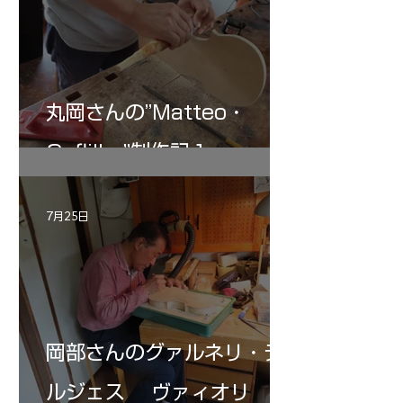
丸岡さんの”Matteo・
Gofliller”制作記１
7月25日
岡部さんのグァルネリ・デ
ルジェス ヴァィオリ