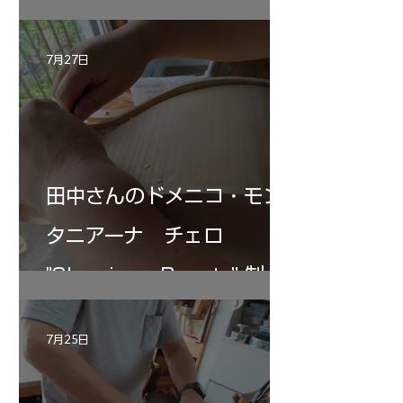
7月27日
田中さんのドメニコ・モン
タニアーナ チェロ
"Sleeping・Beauty” 制作
記 30
7月25日