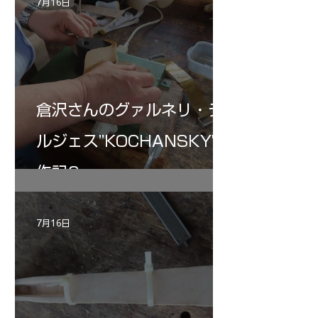
7月16日
倉沢さんのグァルネリ・デ
ルジェス”KOCHANSKY"制
作記6
7月16日