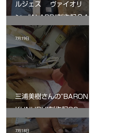
ルジェス ヴァイオリ
ン ”ALARD"制作記３4
7月19日
三浦美樹さんの”BARON・
KUNUPU"制作記30
7月18日