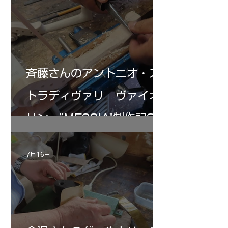
斉藤さんのアントニオ・ス
トラディヴァリ ヴァイオ
リン ”MESSIA"制作記32
7月16日