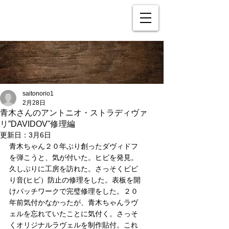
saitonorio1
2月28日
青木さんのアントニオ・ストラディヴァ
リ”DAVIDOV"修理編
更新日：
3月6日
青木ちゃん２０年ぶり創ったダヴィドフ
を弾こうと、気が付いた。ヒビを発見。
久しぶりに工房を訪れた。さっそくビビ
り音(ヒビ）防止の修理をした。表板を開
けパッチワークで完璧修理をした。２０
年前気付かなかったが、青木ちゃんラヴ
ェルを忘れていたことに気付く。さっそ
くオリジナルラヴェルを制作貼付。これ