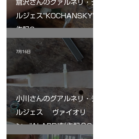
倉沢さんのグァルネリ・デ
ルジェス”KOCHANSKY"制
作記6
7月16日
小川さんのグアルネリ・デ
ルジェス ヴァイオリ
ン ”ALARD"制作記３3