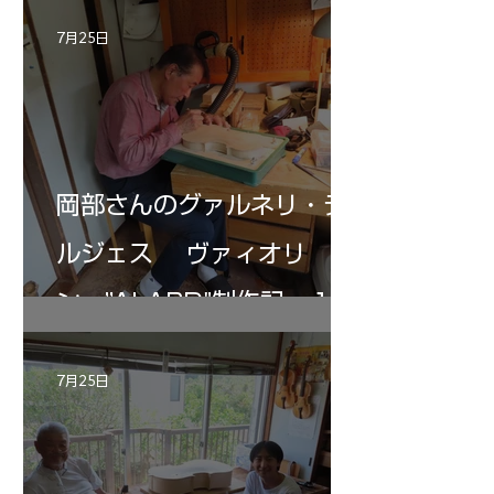
7月25日
岡部さんのグァルネリ・デ
ルジェス ヴァィオリ
ン ”ALARD"制作記 １2
7月25日