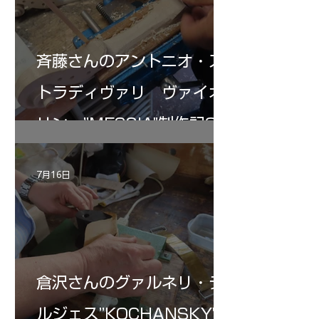
斉藤さんのアントニオ・ス
トラディヴァリ ヴァイオ
リン ”MESSIA"制作記32
7月16日
倉沢さんのグァルネリ・デ
ルジェス”KOCHANSKY"制