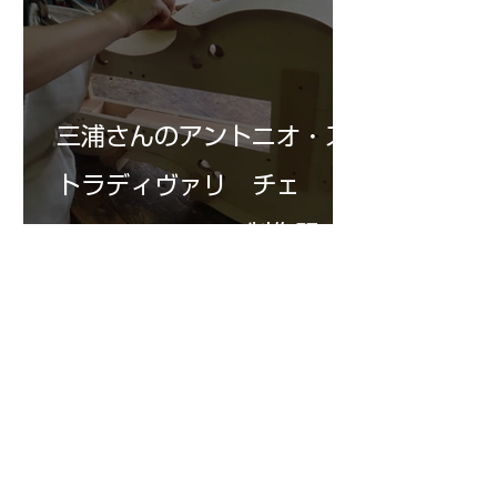
三浦さんのアントニオ・ス
トラディヴァリ チェ
ロ ”SAVUESE"制作記１3
1
/
147
アーカイブ
2026年8月
（3）
3件の記事
2026年7月
（20）
20件の記事
2026年6月
（24）
24件の記事