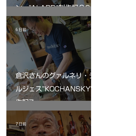
ン ”ALARD"制作記３6
6 日前
倉沢さんのグァルネリ・デ
ルジェス”KOCHANSKY"制
作記7
7 日前