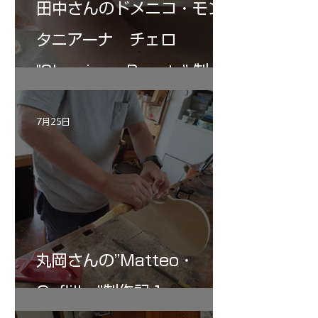
田中さんのドメニコ・モン
タニアーナ チェロ
"Sleeping・Beauty” 制作
記 30
7月25日
丸岡さんの”Matteo・
Gofliller”制作記１