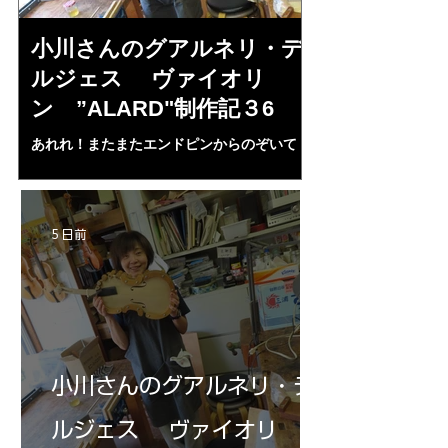
小川さんのグアルネリ・デ
倉沢さんの
ルジェス ヴァイオリ
ルジェス”KO
ン ”ALARD"制作記３6
作記7
あれれ！またまたエンドピンからのぞいて
コーチャンスキー、
る・・・。発見、わずかな光が漏れてる。全
も呼ばれる、WIに
部やり直し。エンドピン脇をヤスリ、ノミ、
ンストのポール・コ
ペーパー１００゜で徹底して削る。やっと光
ある。倉沢さん徹底
が消えた。にかわで再度閉じる。消えた――
ーティカルを追及し
5 日前
の小川さんの笑顔が満開となる・・。いよい
いる。基本に神経を
よ来週からニス塗りか？
小川さんのグアルネリ・デ
ルジェス ヴァイオリ