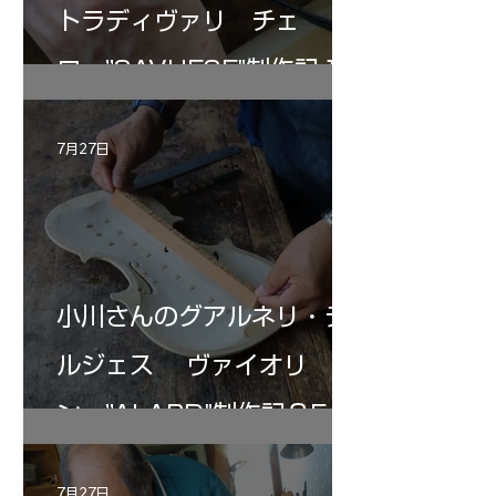
トラディヴァリ チェ
ロ ”SAVUESE"制作記１2
7月27日
小川さんのグアルネリ・デ
ルジェス ヴァイオリ
ン ”ALARD"制作記３5
7月27日