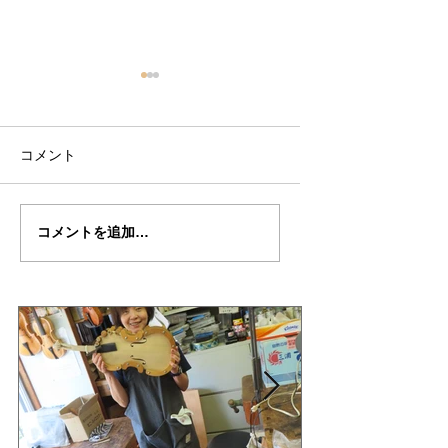
コメント
古川氏の”ＤＥ・ＭＵＮ
古川さんの”ＤＥ・
コメントを追加…
ＣＫ”制作記４９
ＮＣＫ”制作記48