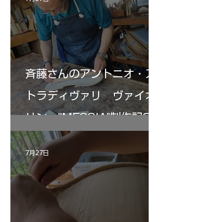
斉藤さんのアントニオ・ス
トラディヴァリ ヴァイオ
リン ”MESSIA"制作記33
7月27日