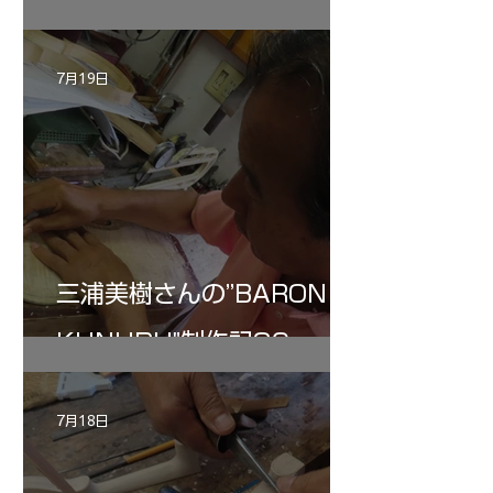
7月19日
三浦美樹さんの”BARON・
KUNUPU"制作記30
7月18日