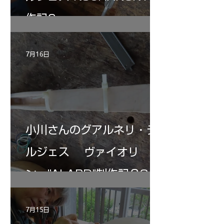
作記6
7月16日
小川さんのグアルネリ・デ
ルジェス ヴァイオリ
ン ”ALARD"制作記３3
7月15日