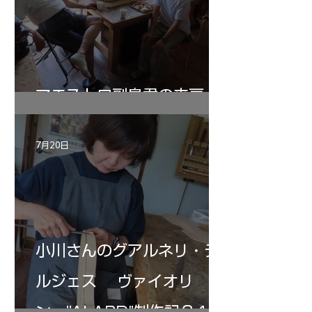
マエストロ副島君の来房
7月20日
小川さんのグアルネリ・デ
ルジェス ヴァイオリ
ン ”ALARD"制作記３4