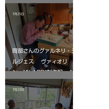
7月25日
岡部さんのグァルネリ・デ
ルジェス ヴァィオリ
ン ”ALARD"制作記 １2
7月25日