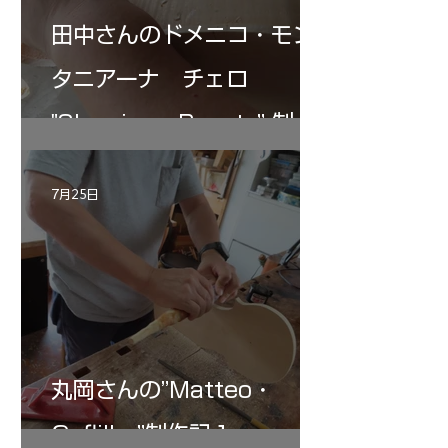
田中さんのドメニコ・モン
タニアーナ チェロ
"Sleeping・Beauty” 制作
記 30
7月25日
丸岡さんの”Matteo・
Gofliller”制作記１