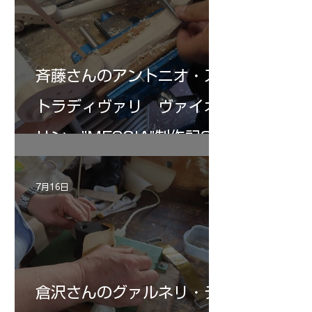
斉藤さんのアントニオ・ス
トラディヴァリ ヴァイオ
リン ”MESSIA"制作記32
7月16日
倉沢さんのグァルネリ・デ