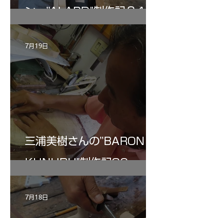
ン ”ALARD"制作記３4
7月19日
三浦美樹さんの”BARON・
KUNUPU"制作記30
7月18日