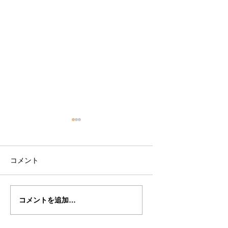
コメント
高山ドクター
高山さんの”BETTS
コメントを追加…
の”BETTS"制作記１8
作記１７