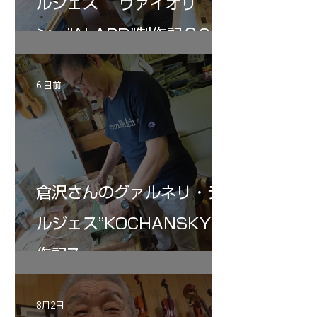
ルジェス ヴァイオリ
ン ”ALARD"制作記３6
6 日前
倉沢さんのグァルネリ・デ
ルジェス”KOCHANSKY"制
作記7
8月2日