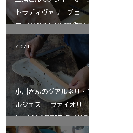
トラディヴァリ チェ
ロ ”SAVUESE"制作記１2
7月27日
小川さんのグアルネリ・デ
ルジェス ヴァイオリ
ン ”ALARD"制作記３5