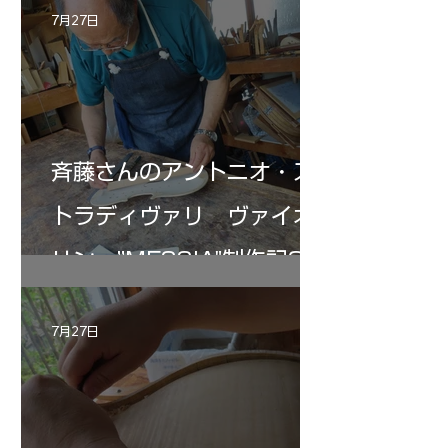
7月27日
斉藤さんのアントニオ・ス
トラディヴァリ ヴァイオ
リン ”MESSIA"制作記33
7月27日