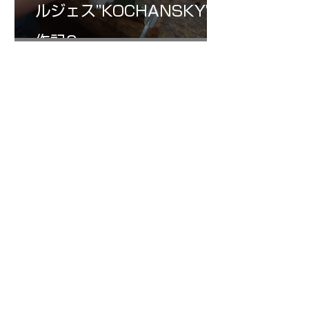
ルジェス”KOCHANSKY"制
作記6
7月16日
小川さんのグアルネリ・デ
ルジェス ヴァイオリ
ン ”ALARD"制作記３3
1
/
147