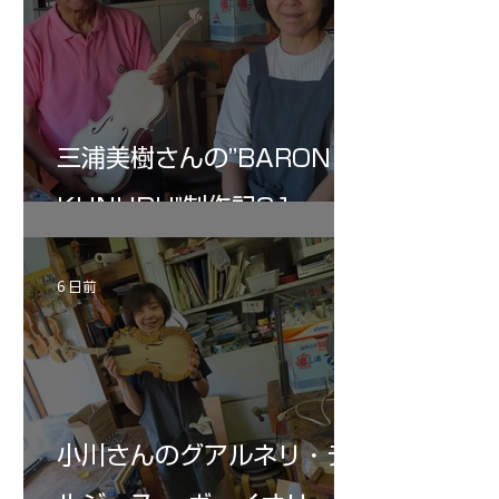
三浦美樹さんの”BARON・
KUNUPU"制作記31
6 日前
小川さんのグアルネリ・デ