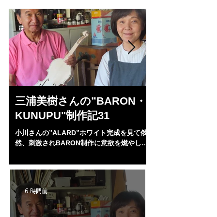
三浦美樹さんの”BARON・
小川さんの
KUNUPU"制作記31
ルジェス 
ン ”ALAR
小川さんの”ALARD”ホワイト完成を見て俄
然、刺激されBARON制作に意欲を燃やし始
あれれ！またまたエ
めた。小生の日本弦楽器協会の同時期の川上
る・・・。発見、わ
昭一郎氏に習っていた。バロンほとんど完成
部やり直し。エンド
形であるがなかなか進まなかったが。小川さ
ペーパー１００゜で
んの完成に刺激されだいぶ進んできた。
が消えた。にかわで
6 時間前
の小川さんの笑顔が
よ来週からニス塗り