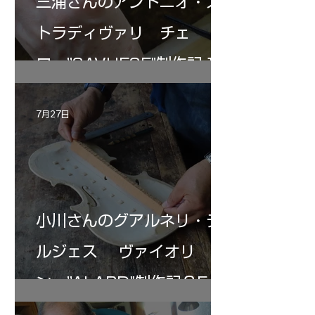
三浦さんのアントニオ・ス
トラディヴァリ チェ
ロ ”SAVUESE"制作記１2
7月27日
小川さんのグアルネリ・デ
ルジェス ヴァイオリ
ン ”ALARD"制作記３5