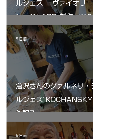
ルジェス ヴァイオリ
ン ”ALARD"制作記３6
5 日前
倉沢さんのグァルネリ・デ
ルジェス”KOCHANSKY"制
作記7
6 日前