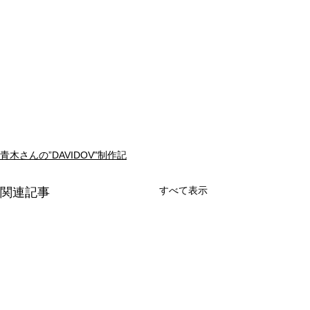
青木さんの”DAVIDOV"制作記
すべて表示
関連記事