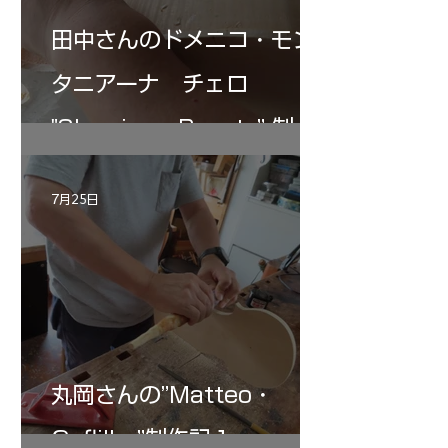
田中さんのドメニコ・モン
タニアーナ チェロ
"Sleeping・Beauty” 制作
記 30
7月25日
丸岡さんの”Matteo・
Gofliller”制作記１