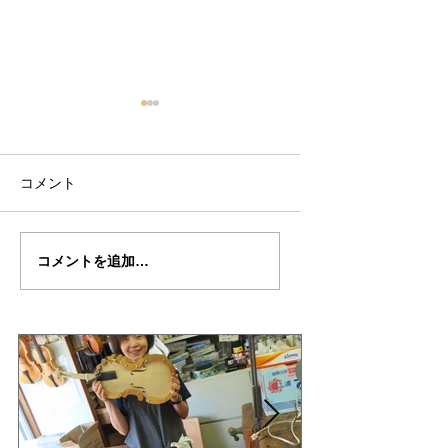
コメント
青木さんの”ＤＡＶＩＤ
青木さんの”ＤＡＶ
コメントを追加…
ＯＶ”制作記７０
ＯＶ”制作記６９