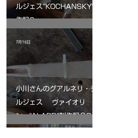
ルジェス”KOCHANSKY"制
作記6
7月16日
小川さんのグアルネリ・デ
ルジェス ヴァイオリ
ン ”ALARD"制作記３3
7月15日