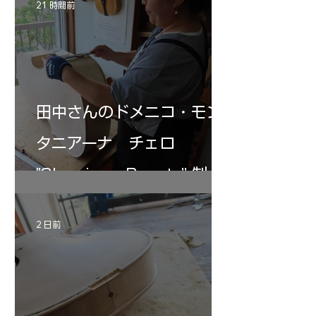
21 時間前
田中さんのドメニコ・モン
タニアーナ チェロ
"Sleeping・Beauty” 制作
記 31
2 日前