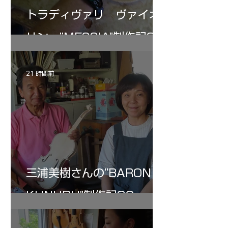
トラディヴァリ ヴァイオ
リン ”MESSIA"制作記34
21 時間前
三浦美樹さんの”BARON・
KUNUPU"制作記32