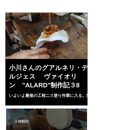
小川さんのグアルネリ・デ
斉藤さんの
ルジェス ヴァイオリ
トラディヴ
ン ”ALARD"制作記３8
リン ”MESS
いよいよ最後の工程ニス塗り作業に入る。無
1L、４２mm（４・
水アルコール２００㏄にシェラック、プロポ
３７・８ｍｍ、（５
リス、ランニングコーパル、ベネチアターペ
ランプ止め。うまく
ンタイン、スパイクラヴェンダーオイル，等
置終了となる。いよ
等を入れ３ケ月経過、ガーゼで濾し下地ニス
ＩＡ”の完成が近付
3 時間前
として３回ほど塗る。さらにそれをアルコー