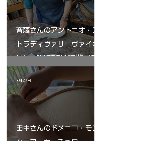
斉藤さんのアントニオ・ス
トラディヴァリ ヴァイオ
リン ”MESSIA"制作記33
7月27日
田中さんのドメニコ・モン