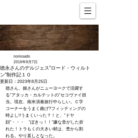
noriosaito
2016年9月7日
徳永さんのデルジェス”ロード・ウィルト
ン”制作記１０
更新日：
2023年8月25日
徳さん、娘さんがニューヨークで活躍す
る”アタッカ・カルテットの”セコヴァイ担
当。現在、南米演奏旅行中らしい。Ｃ字
コーナーをうまく曲げ?フィッティングの
時よし!!うまくいった？！と、”ドヤ
顔”・・・　”ぼきっ！！”嫌な音がした折
れた！トラもくの大きい材は、杢から割
れる。やり直しとなった。