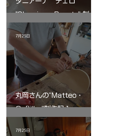
タニアーナ チェロ
"Sleeping・Beauty” 制作
記 30
7月25日
丸岡さんの”Matteo・
Gofliller”制作記１
7月25日