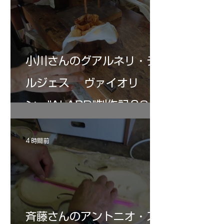
ルで取る。ホワイト状態に戻す。自宅工房で
３０－４０回ニス塗りの手始めとなる・・。
小川さんのグアルネリ・デ
ルジェス ヴァイオリ
ン ”ALARD"制作記３8
4 時間前
斉藤さんのアントニオ・ス