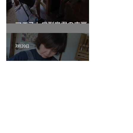
マエストロ副島君の来房
7月20日
小川さんのグアルネリ・デ
ルジェス ヴァイオリ
ン ”ALARD"制作記３4
1
/
147