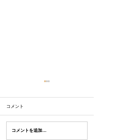
コメント
徳永氏の”ロード・ウィ
徳永氏の”ロードウ
コメントを追加…
ルトン”制作記１１
トン”制作記１０