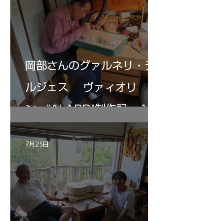
岡部さんのグァルネリ・デ
ルジェス ヴァィオリ
ン ”ALARD"制作記 １2
7月25日