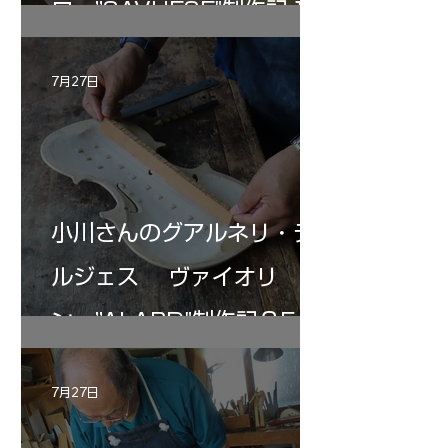
ロ ”SAVUESE"制作記１2
7月27日
小川さんのグアルネリ・デ
ルジェス ヴァイオリ
ン ”ALARD"制作記３5
7月27日